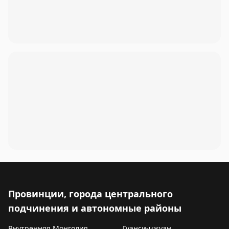
Провинции, города центрального
подчинения и автономные районы
Внутренняя Монголия
Гуанси-чжуан