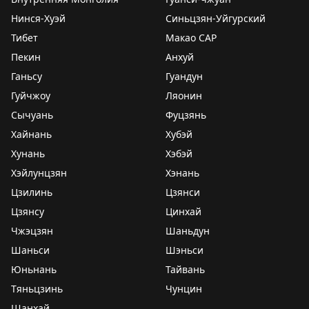
Нинся-Хуэй
Синьцзян-Уйгурский
Тибет
Макао САР
Пекин
Анхуй
Ганьсу
Гуандун
Гуйчжоу
Ляонин
Сычуань
Фуцзянь
Хайнань
Хубэй
Хунань
Хэбэй
Хэйлунцзян
Хэнань
Цзилинь
Цзянси
Цзянсу
Цинхай
Чжэцзян
Шаньдун
Шаньси
Шэньси
Юньнань
Тайвань
Тяньцзинь
Чунцин
Шанхай