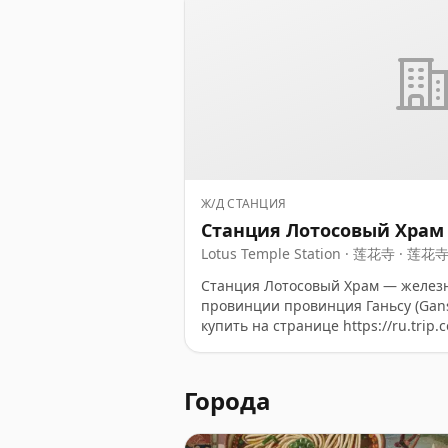
Ж/Д СТАНЦИЯ
Станция Лотосовый Храм
Lotus Temple Station · 莲花寺 · 莲花
Станция Лотосовый Храм — желез
провинции провинция Ганьсу (Gan
купить на странице https://ru.trip.c
Города