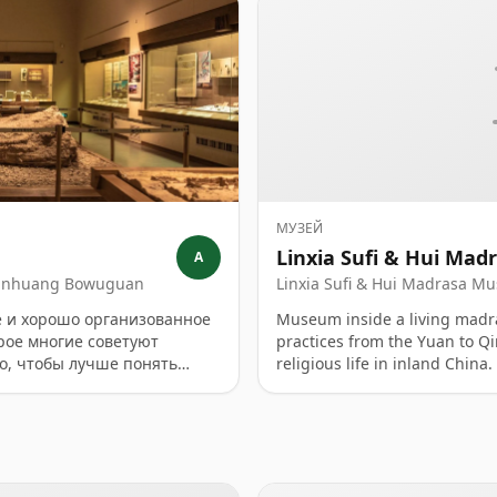
МУЗЕЙ
Linxia Sufi & Hui Ma
A
nhuang Bowuguan
Linxia Sufi & Hui Madr
物馆 · Linxia Musilin Sufi Ji
е и хорошо организованное
Museum inside a living madr
рое многие советуют
practices from the Yuan to Qi
ао, чтобы лучше понять
religious life in inland China.
е региона. В отзывах
ию экспозиции, эффектную
пользу от хорошего гида.
очереди и неравномерное
м языке. На осмотр обычно