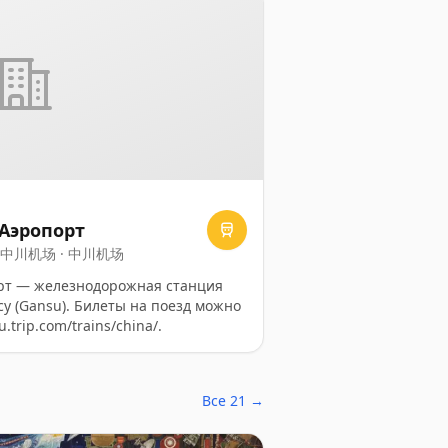
Аэропорт
on · 中川机场 · 中川机场
рт — железнодорожная станция
у (Gansu). Билеты на поезд можно
.trip.com/trains/china/.
Все 21 →