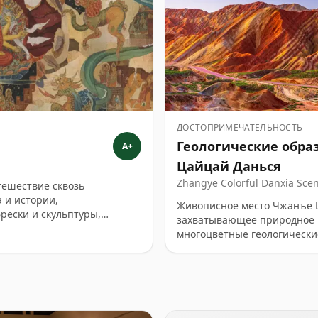
ДОСТОПРИМЕЧАТЕЛЬНОСТЬ
Геологические обра
A+
Цайцай Данься
Zhangye Colorful Danxia 
ешествие сквозь
Zhangye Qicai Danxia Lüyou 
 и истории,
Живописное место Чжанъе 
ески и скульптуры,
захватывающее природное 
зменно описывают этот
многоцветные геологическ
исторически значимый,
палитру художника. Посети
на культурный обмен вдоль
уникальными ландшафтами Д
озарены золотым светом зак