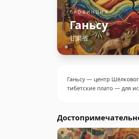
ПРОВИНЦИЯ
Ганьсу
甘肃省
Ганьсу — центр Шёлковог
тибетские плато — для и
Достопримечательн