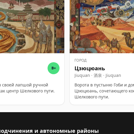
ГОРОД
Цзюцюань
B+
Jiuquan · 酒泉 · Jiuquan
ся своей лапшой ручной
Ворота в пустыню Гоби и до
как центр Шелкового пути.
Цзюцюань, сочетающего ко
Шелкового пути.
 подчинения и автономные районы