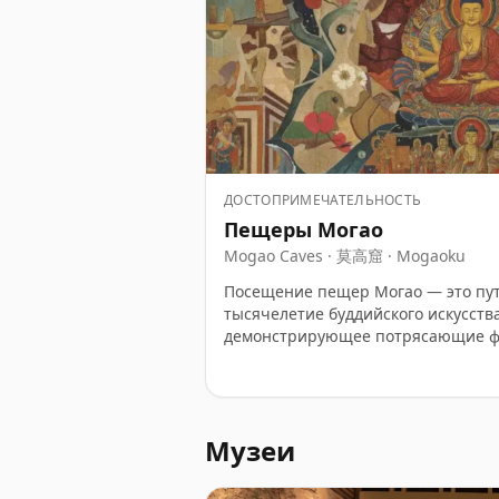
ДОСТОПРИМЕЧАТЕЛЬНОСТЬ
Пещеры Могао
Mogao Caves · 莫高窟 · Mogaoku
Посещение пещер Могао — это пут
тысячелетие буддийского искусства
демонстрирующее потрясающие фр
пережившие века. Посетители неи
опыт как глубоко трогательный и 
предлагающий уникальный взгляд 
Шелкового пути.
Музеи