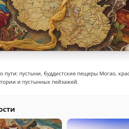
о пути: пустыни, буддистские пещеры Могао, кра
стории и пустынных пейзажей.
ости