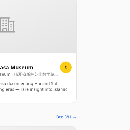
drasa Museum
C
asa Museum · 临夏穆斯林苏非教学院博
aoyuan Bowuguan
asa documenting Hui and Sufi
ng eras — rare insight into Islamic
Все 381 →