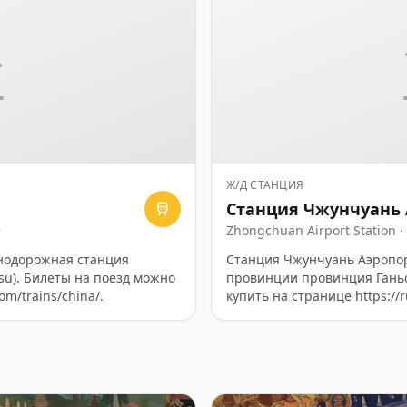
Ж/Д СТАНЦИЯ
Станция Чжунчуань 
寺
Zhongchuan Airport Stati
нодорожная станция
Станция Чжунчуань Аэропо
su). Билеты на поезд можно
провинции провинция Ганьс
om/trains/china/.
купить на странице https://ru