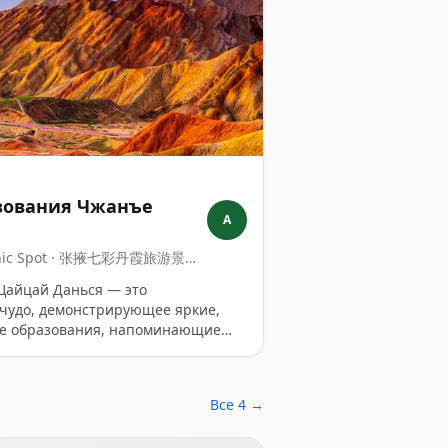
зования Чжанъе
A
Scenic Spot · 张掖七彩丹霞旅游景区 ·
Jingqu
Цайцай Данься — это
чудо, демонстрирующее яркие,
ие образования, напоминающие
тели неизменно поражены
анься, особенно когда они
ата или после дождя.
Все 4 →