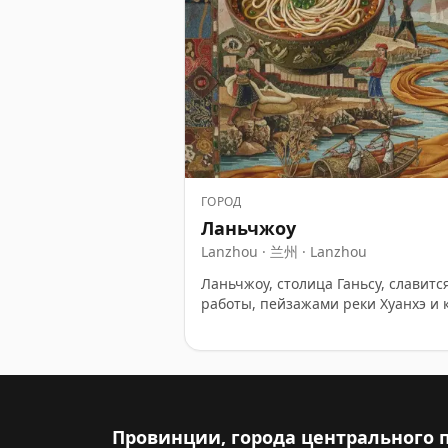
ГОРОД
Ланьчжоу
Lanzhou · 兰州 · Lanzhou
Ланьчжоу, столица Ганьсу, славит
работы, пейзажами реки Хуанхэ и 
Провинции, города центрального