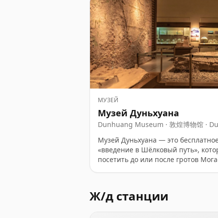
МУЗЕЙ
Музей Дуньхуана
Dunhuang Museum · 敦煌博物馆 · Du
Музей Дуньхуана — это бесплатно
«введение в Шёлковый путь», кото
посетить до или после гротов Мог
историю и культурное многообрази
особенно хвалят чёткую хронолог
реплику пещеры Могао и заметную 
Ж/д станции
Из минусов отмечают возможные 
наличие информации на английско
закладывают 1,5–2 часа.