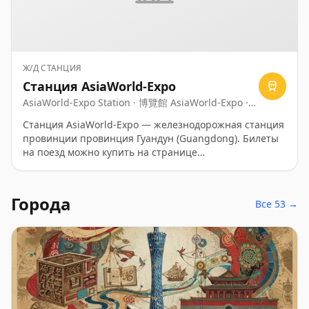
Ж/Д СТАНЦИЯ
Станция AsiaWorld-Expo
AsiaWorld-Expo Station · 博覽館 AsiaWorld-Expo ·
博覽館 AsiaWorld-Expo
Станция AsiaWorld-Expo — железнодорожная станция
провинции провинция Гуандун (Guangdong). Билеты
на поезд можно купить на странице
https://ru.trip.com/trains/china/.
Города
Все 53 →