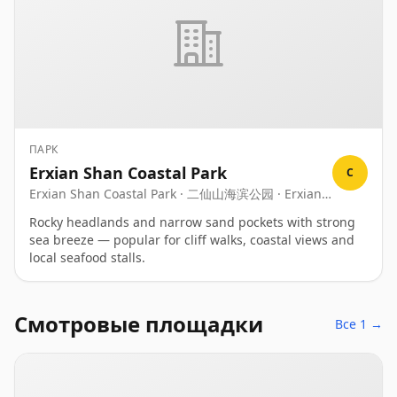
полупрозрачные рулеты из рисовой лапши и рулеты
из тофу с креветками и шнитт-луком.
ПАРК
Erxian Shan Coastal Park
C
Erxian Shan Coastal Park · 二仙山海滨公园 · Erxian
Shan Haibin Gongyuan
Rocky headlands and narrow sand pockets with strong
sea breeze — popular for cliff walks, coastal views and
local seafood stalls.
Смотровые площадки
Все 1 →