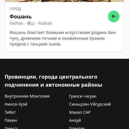
ГОРОД
Фошань
B+
Foshan · 佛山 · Foshan
Фошань блистает боевыми искусствами (родина Вин
Чун), древними печами и оживленным Храмом
предков с танцами львов.
Провинции, города центрального
подчинения и автономные районы
Внутренняя Монголия
Гуанси-чжуан
Нинся-Хуэй
Синьцзян-Уйгурский
Тибет
Макао САР
Пекин
Анхуй
Ганьсу
Гуандун