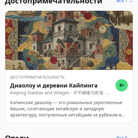
Достопримечательности
Все 1 →
ДОСТОПРИМЕЧАТЕЛЬНОСТЬ
Диаолоу и деревни Кайпинга
B+
Kaiping Diaolou and Villages · 开平碉楼与村落 ·
Kaiping Diaolou and Villages
Капинские диаолоу — это уникальные укрепленные
башни, сочетающие китайскую и западную
архитектуру, построенные китайцами за рубежом в
начале XX века.
Отели
Все 5 →