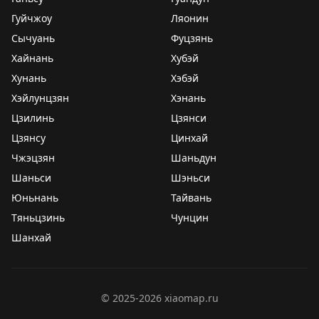
Гуйчжоу
Ляонин
Сычуань
Фуцзянь
Хайнань
Хубэй
Хунань
Хэбэй
Хэйлунцзян
Хэнань
Цзилинь
Цзянси
Цзянсу
Цинхай
Чжэцзян
Шаньдун
Шаньси
Шэньси
Юньнань
Тайвань
Тяньцзинь
Чунцин
Шанхай
©
2025-2026
xiaomap.ru