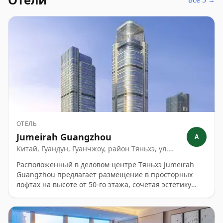
ОТЕЛЬ
Jumeirah Guangzhou
A
Китай, Гуандун, Гуанчжоу, район Тяньхэ, ул.
Чжуцзян Ист Роуд, № 12, 510623
Расположенный в деловом центре Тяньхэ Jumeirah
Guangzhou предлагает размещение в просторных
лофтах на высоте от 50-го этажа, сочетая эстетику
династии Тан с дубайской роскошью. Гостей ждут
персонализированный консьерж-сервис через
WeChat, живая игра на арфе за завтраком и