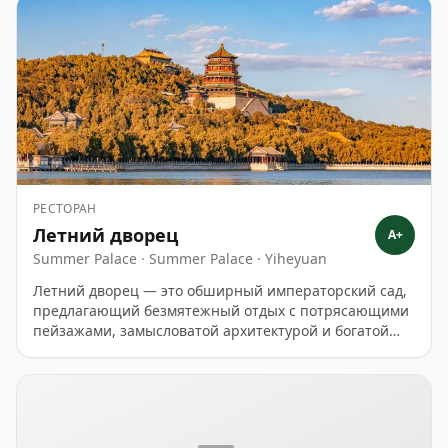
просторные номера с косметикой Byredo.
РЕСТОРАН
Летний дворец
A+
Summer Palace · Summer Palace · Yiheyuan
Летний дворец — это обширный императорский сад,
предлагающий безмятежный отдых с потрясающими
пейзажами, замысловатой архитектурой и богатой
историей. Посетители неизменно хвалят его
просторы, красоту озера Куньмин и горы Долголетия,
а также возможность исследовать различные
павильоны и мосты, часто рекомендуя лодочные
прогулки для уникального ракурса.