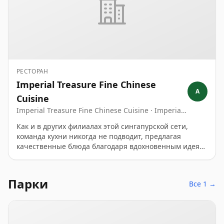
РЕСТОРАН
Imperial Treasure Fine Chinese
A
Cuisine
Imperial Treasure Fine Chinese Cuisine · Imperial
Treasure Fine Chinese Cuisine · Imperial Treasure
Как и в других филиалах этой сингапурской сети,
Fine Chinese Cuisine
команда кухни никогда не подводит, предлагая
качественные блюда благодаря вдохновенным идеям
и отточенным навыкам. Обязательный к дегустации
черный перечный краб-грязевик источает
опьяняющий аромат и морской вкус, а суп из рыбьего
Парки
Все 1 →
плавательного пузыря с акульими костями,
приготовленный двойным кипячением, согревает
сердце и душу. Их обед с димсамами просто
восхитителен – искусно приготовленные