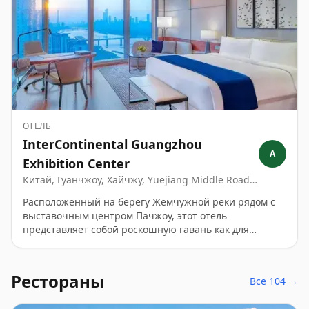
панорамные виды на Кантонскую телебашню. Это
исключительное городское убежище для
взыскательных бизнес-путешественников и туристов.
ОТЕЛЬ
InterContinental Guangzhou
A
Exhibition Center
Китай, Гуанчжоу, Хайчжу, Yuejiang Middle Road,
№ 828
Расположенный на берегу Жемчужной реки рядом с
выставочным центром Пачжоу, этот отель
представляет собой роскошную гавань как для
деловых людей, так и для отдыхающих. Гости
оставляют восторженные отзывы о захватывающих
видах на реку, персональном сервисе батлеров через
Рестораны
Все 104 →
WeChat и легендарных завтраках. Отель выполнен в
изысканной концепции Шелкового пути и предлагает