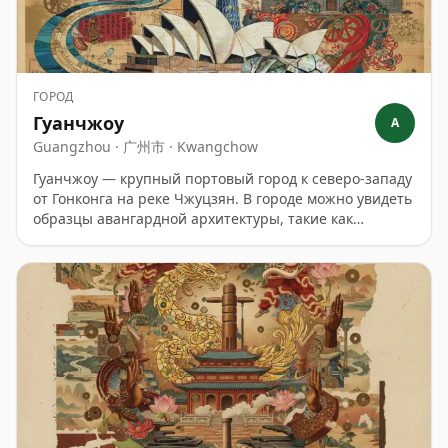
ГОРОД
Гуанчжоу
A
Guangzhou · 广州市 · Kwangchow
Гуанчжоу — крупный портовый город к северо-западу
от Гонконга на реке Чжуцзян. В городе можно увидеть
образцы авангардной архитектуры, такие как
оперный театр Гуанчжоу, построенный Захой Хадид
(известный как «двойной камень»); резной музей
Гуандуна в форме коробки; и культовый небоскреб
Кантонской телебашни, напоминающий тонкие
песочные часы. В Зале предков клана Чэнь, храмовом
комплексе 1894 года, также находится Музей
народного искусства Гуандуна.