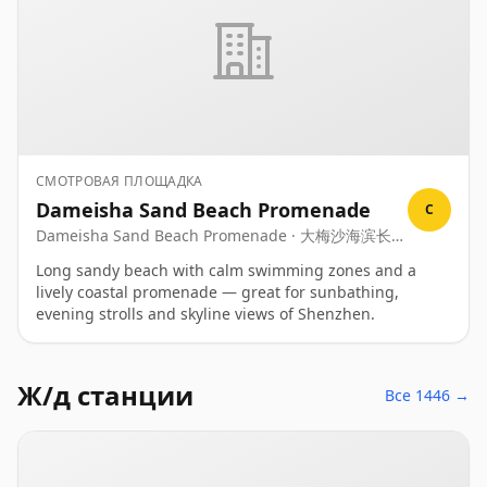
СМОТРОВАЯ ПЛОЩАДКА
Dameisha Sand Beach Promenade
C
Dameisha Sand Beach Promenade · 大梅沙海滨长廊
· Dameisha Haibin Changlang
Long sandy beach with calm swimming zones and a
lively coastal promenade — great for sunbathing,
evening strolls and skyline views of Shenzhen.
Ж/д станции
Все 1446 →