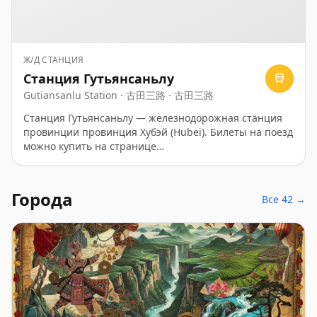
Ж/Д СТАНЦИЯ
Станция Гутьянсаньлу
Gutiansanlu Station · 古田三路 · 古田三路
Станция Гутьянсаньлу — железнодорожная станция
провинции провинция Хубэй (Hubei). Билеты на поезд
можно купить на странице
https://ru.trip.com/trains/china/.
Города
Все 42 →