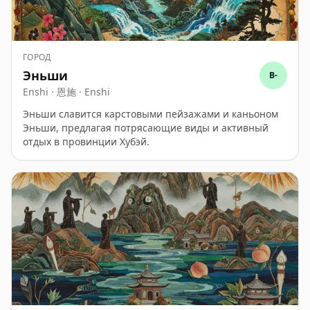
ГОРОД
Эньши
B-
Enshi · 恩施 · Enshi
Эньши славится карстовыми пейзажами и каньоном
Эньши, предлагая потрясающие виды и активный
отдых в провинции Хубэй.