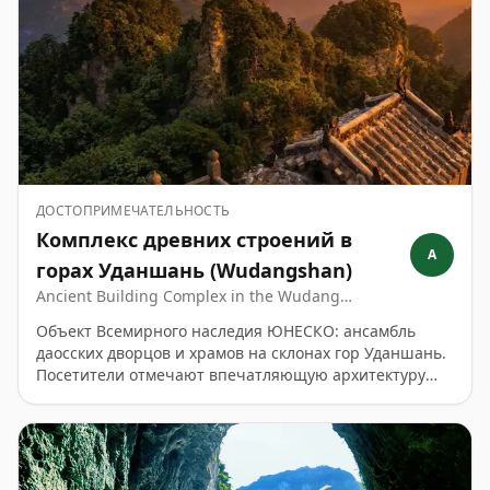
ДОСТОПРИМЕЧАТЕЛЬНОСТЬ
Комплекс древних строений в
A
горах Уданшань (Wudangshan)
Ancient Building Complex in the Wudang
Mountains · 武当山古建筑群 · Wudangshan Ancient
Объект Всемирного наследия ЮНЕСКО: ансамбль
Building Complex
даосских дворцов и храмов на склонах гор Уданшань.
Посетители отмечают впечатляющую архитектуру
минской эпохи, атмосферные моря облаков и живую
практику тайцзи и кунгфу; многие советуют
подниматься на канатной дороге и выделить
несколько часов.