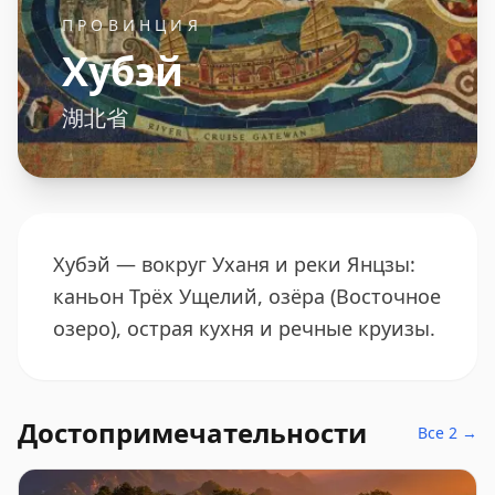
ПРОВИНЦИЯ
Хубэй
湖北省
Хубэй — вокруг Уханя и реки Янцзы:
каньон Трёх Ущелий, озёра (Восточное
озеро), острая кухня и речные круизы.
Достопримечательности
Все 2 →