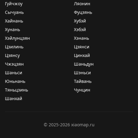
Гуйчжоу
Ляонин
Сычуань
Фуцзянь
Хайнань
Хубэй
Хунань
Хэбэй
Хэйлунцзян
Хэнань
Цзилинь
Цзянси
Цзянсу
Цинхай
Чжэцзян
Шаньдун
Шаньси
Шэньси
Юньнань
Тайвань
Тяньцзинь
Чунцин
Шанхай
©
2025-2026
xiaomap.ru