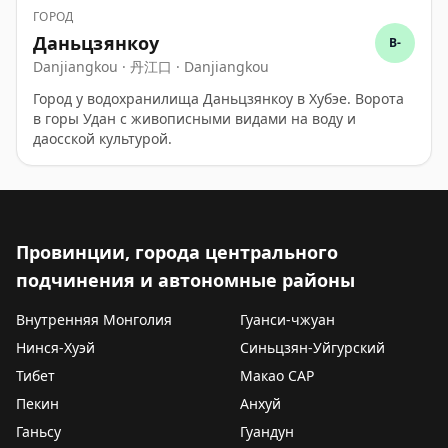
ГОРОД
Даньцзянкоу
B-
Danjiangkou · 丹江口 · Danjiangkou
Город у водохранилища Даньцзянкоу в Хубэе. Ворота
в горы Удан с живописными видами на воду и
даосской культурой.
Провинции, города центрального
подчинения и автономные районы
Внутренняя Монголия
Гуанси-чжуан
Нинся-Хуэй
Синьцзян-Уйгурский
Тибет
Макао САР
Пекин
Анхуй
Ганьсу
Гуандун