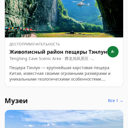
ДОСТОПРИМЕЧАТЕЛЬНОСТЬ
Живописный район пещеры Тэнлун
A-
Tenglong Cave Scenic Area · 腾龙洞风景区 ·
Tenglongdong Fengjingqu
Пещера Тэнлун — крупнейшая карстовая пещера
Китая, известная своими огромными размерами и
уникальными геологическими особенностями.
Посетители могут исследовать обширные залы,
увидеть впечатляющий водопад и насладиться
культурными представлениями, что делает ее
Музеи
Все 1 →
увлекательным опытом для всех возрастов. Она
предлагает прохладное убежище летом и
возможность полюбоваться величием природы.