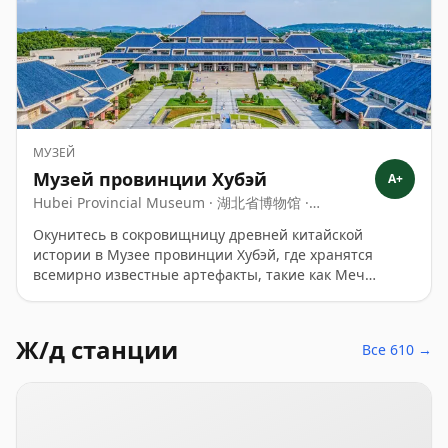
МУЗЕЙ
Музей провинции Хубэй
A+
Hubei Provincial Museum · 湖北省博物馆 ·
Hubeishengbowuguan
Окунитесь в сокровищницу древней китайской
истории в Музее провинции Хубэй, где хранятся
всемирно известные артефакты, такие как Меч
Гоуцзяня и колокола Цзэн Хоуи. Посетители
неизменно хвалят богатые коллекции музея и
увлекательные объяснения гидов, что делает его
Ж/д станции
Все 610 →
глубоким культурным опытом.