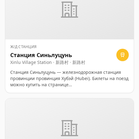
Ж/Д СТАНЦИЯ
Станция Синьлуцунь
Xinlu Village Station · 新路村 · 新路村
Станция Синьлуцунь — железнодорожная станция
провинции провинция Хубэй (Hubei). Билеты на поезд
можно купить на странице
https://ru.trip.com/trains/china/.