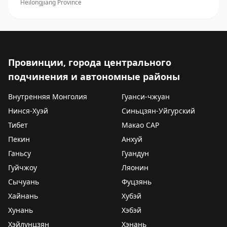
Heilongjiang Province
Провинции, города центрального
подчинения и автономные районы
Внутренняя Монголия
Гуанси-чжуан
Нинся-Хуэй
Синьцзян-Уйгурский
Тибет
Макао САР
Пекин
Анхуй
Ганьсу
Гуандун
Гуйчжоу
Ляонин
Сычуань
Фуцзянь
Хайнань
Хубэй
Хунань
Хэбэй
Хэйлунцзян
Хэнань