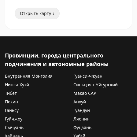
Открыть карту ↓
Провинции, города центрального
подчинения и автономные районы
Внутренняя Монголия
Гуанси-чжуан
Нинся-Хуэй
Синьцзян-Уйгурский
Тибет
Макао САР
Пекин
Анхуй
Ганьсу
Гуандун
Гуйчжоу
Ляонин
Сычуань
Фуцзянь
Хайнань
Хубэй