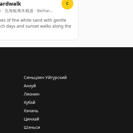
oardwalk
C
alk · 北海银滩木栈道 · Beihai
hes of fine white sand with gentle
ach days and sunset walks along the
Синьцзян-Уйгурский
Анхуй
Ляонин
Хубэй
Хэнань
Цинхай
Шэньси