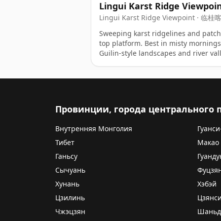
Lingui Karst Ridge Viewpoi
Lingui Karst Ridge Viewpoint · 
Kāsītè Lǐng Guānjǐngdiǎn
Sweeping karst ridgelines and patchw
top platform. Best in misty mornings
Guilin-style landscapes and river val
Провинции, города центрального
Внутренняя Монголия
Гуанси
Тибет
Макао
Ганьсу
Гуанду
Сычуань
Фуцзя
Хунань
Хэбэй
Цзилинь
Цзянс
Чжэцзян
Шаньд