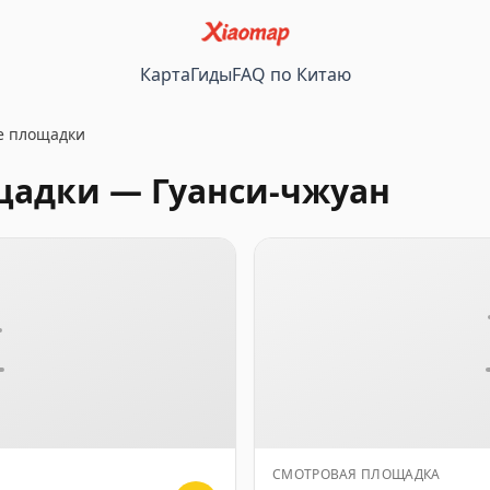
Карта
Гиды
FAQ по Китаю
е площадки
щадки
—
Гуанси-чжуан
СМОТРОВАЯ ПЛОЩАДКА