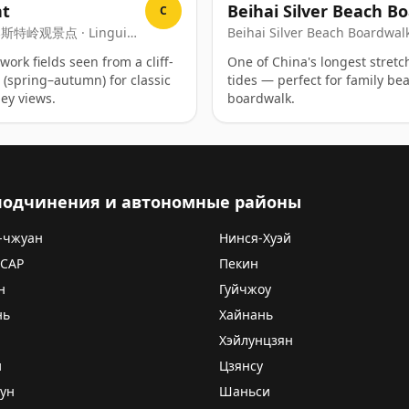
nt
Beihai Silver Beach B
C
临桂喀斯特岭观景点 · Lingui
Beihai Silver Beach Boardw
Yintan Muzhandao
ork fields seen from a cliff-
One of China's longest stretc
 (spring–autumn) for classic
tides — perfect for family be
ley views.
boardwalk.
 подчинения и автономные районы
-чжуан
Нинся-Хуэй
 САР
Пекин
н
Гуйчжоу
нь
Хайнань
Хэйлунцзян
и
Цзянсу
ун
Шаньси