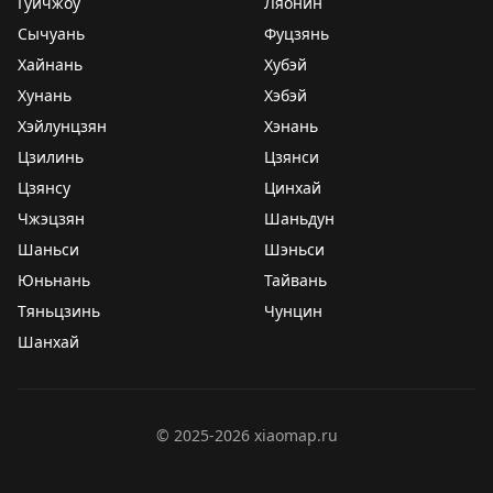
Гуйчжоу
Ляонин
Сычуань
Фуцзянь
Хайнань
Хубэй
Хунань
Хэбэй
Хэйлунцзян
Хэнань
Цзилинь
Цзянси
Цзянсу
Цинхай
Чжэцзян
Шаньдун
Шаньси
Шэньси
Юньнань
Тайвань
Тяньцзинь
Чунцин
Шанхай
©
2025-2026
xiaomap.ru