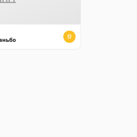
аньбо