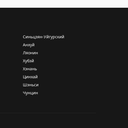
Синьцзян-Уйгурский
Анхуй
Ляонин
Хубэй
Хэнань
Цинхай
Шэньси
Чунцин