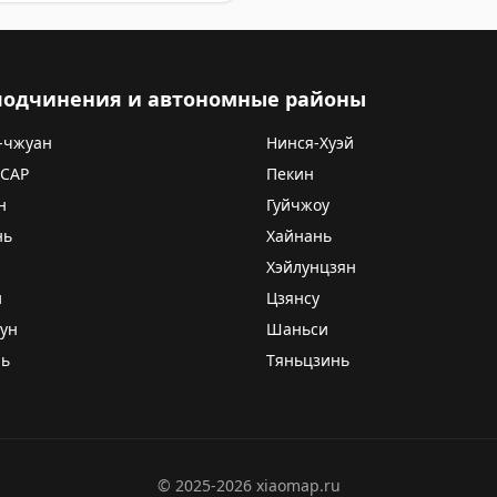
 подчинения и автономные районы
-чжуан
Нинся-Хуэй
 САР
Пекин
н
Гуйчжоу
нь
Хайнань
Хэйлунцзян
и
Цзянсу
ун
Шаньси
нь
Тяньцзинь
©
2025-2026
xiaomap.ru