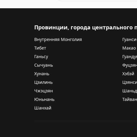
Провинции, города центрального
Внутренняя Монголия
Гуанси
Тибет
Макао
Ганьсу
Гуанду
Сычуань
Фуцзя
Хунань
Хэбэй
Цзилинь
Цзянс
Чжэцзян
Шаньд
Юньнань
Тайва
Шанхай