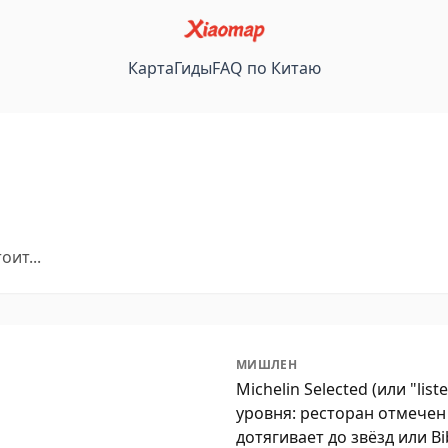
Карта
Гиды
FAQ по Китаю
ит...
МИШЛЕН
Michelin Selected (или "li
уровня: ресторан отмечен 
дотягивает до звёзд или B