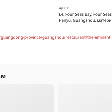
АДРЕС
L4, Four Seas Bay, Four Seas 
Panyu, Guangzhou, матер
en/guangdong-province/guangzhou/restaurant/the-eminent
км