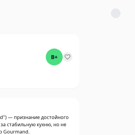
B+
sted") — признание достойного
за стабильную кухню, но не
ib Gourmand.