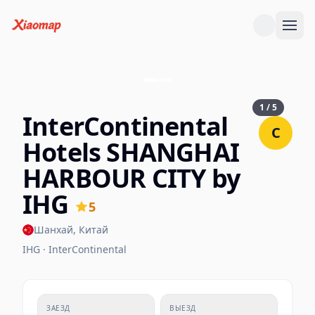
1
/
5
InterContinental
C
Hotels SHANGHAI
HARBOUR CITY by
IHG
5
Шанхай
,
Китай
IHG · InterContinental
ЗАЕЗД
ВЫЕЗД