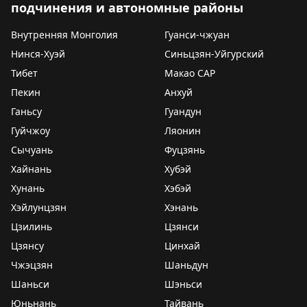
подчинения и автономные районы
Внутренняя Монголия
Гуанси-чжуан
Нинся-Хуэй
Синьцзян-Уйгурский
Тибет
Макао САР
Пекин
Анхуй
Ганьсу
Гуандун
Гуйчжоу
Ляонин
Сычуань
Фуцзянь
Хайнань
Хубэй
Хунань
Хэбэй
Хэйлунцзян
Хэнань
Цзилинь
Цзянси
Цзянсу
Цинхай
Чжэцзян
Шаньдун
Шаньси
Шэньси
Юньнань
Тайвань