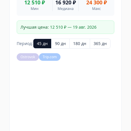
12 510 ₽
16 920 ₽
24 300 ₽
Мин
Медиана
Макс
Лучшая цена:
12 510 ₽
—
19 авг. 2026
Период:
45
дн
90
дн
180
дн
365
дн
Ostrovok
Trip.com