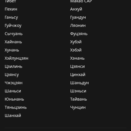
Тибет
Макао САР
Пекин
Анхуй
Ганьсу
Гуандун
Гуйчжоу
Ляонин
Сычуань
Фуцзянь
Хайнань
Хубэй
Хунань
Хэбэй
Хэйлунцзян
Хэнань
Цзилинь
Цзянси
Цзянсу
Цинхай
Чжэцзян
Шаньдун
Шаньси
Шэньси
Юньнань
Тайвань
Тяньцзинь
Чунцин
Шанхай