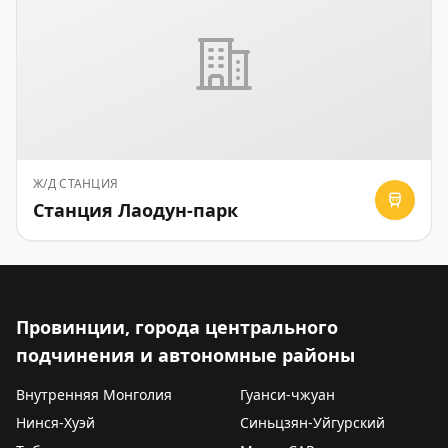
Ж/Д СТАНЦИЯ
Станция Лаодун-парк
Провинции, города центрального
подчинения и автономные районы
Внутренняя Монголия
Гуанси-чжуан
Нинся-Хуэй
Синьцзян-Уйгурский