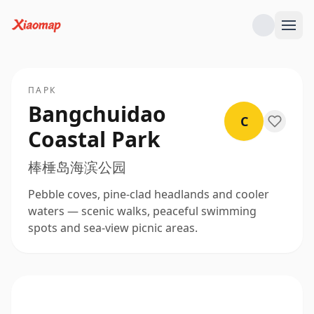
ПАРК
Bangchuidao
C
Coastal Park
棒棰岛海滨公园
Pebble coves, pine-clad headlands and cooler
waters — scenic walks, peaceful swimming
spots and sea-view picnic areas.