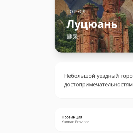
ГОРОД
Луцюань
鹿泉
Небольшой уездный город
достопримечательностям
Провинция
Yunnan Province