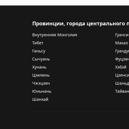
Провинции, города центрального
Внутренняя Монголия
Гуанси
Тибет
Макао
Ганьсу
Гуанду
Сычуань
Фуцзя
Хунань
Хэбэй
Цзилинь
Цзянс
Чжэцзян
Шаньд
Юньнань
Тайва
Шанхай