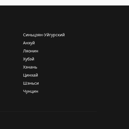
Синьцзян-Уйгурский
Анхуй
Ляонин
Хубэй
Хэнань
Цинхай
Шэньси
Чунцин