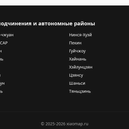
 подчинения и автономные районы
-чжуан
Нинся-Хуэй
 САР
Пекин
н
Гуйчжоу
нь
Хайнань
Хэйлунцзян
и
Цзянсу
ун
Шаньси
нь
Тяньцзинь
©
2025-2026
xiaomap.ru