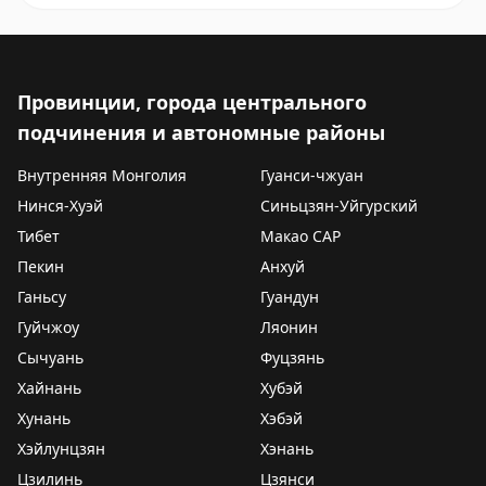
Провинции, города центрального
подчинения и автономные районы
Внутренняя Монголия
Гуанси-чжуан
Нинся-Хуэй
Синьцзян-Уйгурский
Тибет
Макао САР
Пекин
Анхуй
Ганьсу
Гуандун
Гуйчжоу
Ляонин
Сычуань
Фуцзянь
Хайнань
Хубэй
Хунань
Хэбэй
Хэйлунцзян
Хэнань
Цзилинь
Цзянси