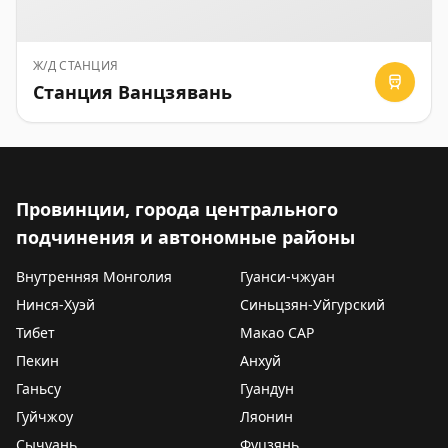
Ж/Д СТАНЦИЯ
Станция Ванцзявань
Провинции, города центрального
подчинения и автономные районы
Внутренняя Монголия
Гуанси-чжуан
Нинся-Хуэй
Синьцзян-Уйгурский
Тибет
Макао САР
Пекин
Анхуй
Ганьсу
Гуандун
Гуйчжоу
Ляонин
Сычуань
Фуцзянь