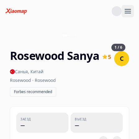
1
/
6
Rosewood Sanya
5
C
Санья
,
Китай
Rosewood · Rosewood
Forbes recommended
ЗАЕЗД
ВЫЕЗД
—
—