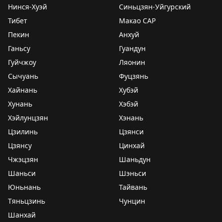
Нинся-Хуэй
Синьцзян-Уйгурский
Тибет
Макао САР
Пекин
Анхуй
Ганьсу
Гуандун
Гуйчжоу
Ляонин
Сычуань
Фуцзянь
Хайнань
Хубэй
Хунань
Хэбэй
Хэйлунцзян
Хэнань
Цзилинь
Цзянси
Цзянсу
Цинхай
Чжэцзян
Шаньдун
Шаньси
Шэньси
Юньнань
Тайвань
Тяньцзинь
Чунцин
Шанхай