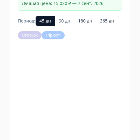
Лучшая цена:
15 030 ₽
—
7 сент. 2026
Период:
45
дн
90
дн
180
дн
365
дн
Ostrovok
Trip.com