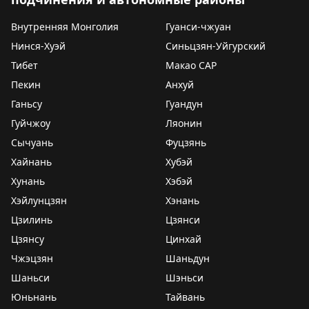
Внутренняя Монголия
Гуанси-чжуан
Нинся-Хуэй
Синьцзян-Уйгурский
Тибет
Макао САР
Пекин
Анхуй
Ганьсу
Гуандун
Гуйчжоу
Ляонин
Сычуань
Фуцзянь
Хайнань
Хубэй
Хунань
Хэбэй
Хэйлунцзян
Хэнань
Цзилинь
Цзянси
Цзянсу
Цинхай
Чжэцзян
Шаньдун
Шаньси
Шэньси
Юньнань
Тайвань