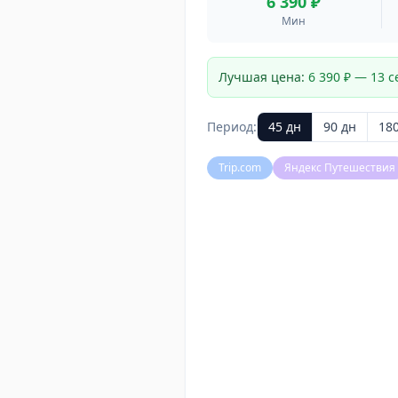
6 390 ₽
Мин
Лучшая цена:
6 390 ₽
—
13 с
Период:
45
дн
90
дн
18
Trip.com
Яндекс Путешествия