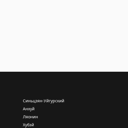
Синьцзян-Уйгурский
Анхуй
Ляонин
Хубэй