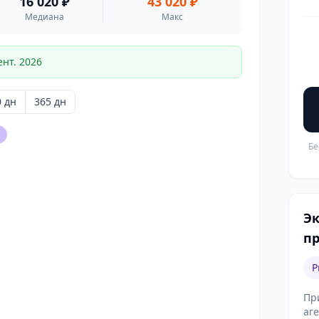
16 020 ₽
43 020 ₽
Медиана
Макс
ент. 2026
0
дн
365
дн
Бе
Э
п
P
Пр
аг