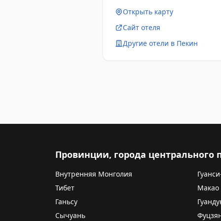
Открыть карту
Сайт отеля
Другие отели в Пекин
Провинции, города центрального
Внутренняя Монголия
Гуанси
Тибет
Макао
Ганьсу
Гуанду
Сычуань
Фуцзя