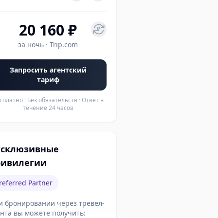
20 160 ₽
₽
за ночь
·
Trip.com
Запросить агентский
тариф
сплатно · Без обязательств · Ответ в
течение 24 часов
ксклюзивные
ривилегии
referred Partner
и бронировании через тревел-
ента вы можете получить: