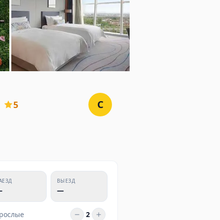
C
5
АЕЗД
ВЫЕЗД
—
—
рослые
2