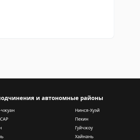
 подчинения и автономные районы
-чжуан
Нинся-Хуэй
 САР
Пекин
н
Гуйчжоу
нь
Хайнань