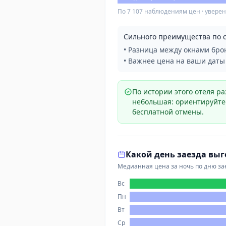
По 7 107 наблюдениям цен · уверен
Сильного преимущества по 
• Разница между окнами бро
• Важнее цена на ваши даты
По истории этого отеля 
небольшая: ориентируйтес
бесплатной отмены.
Какой день заезда выг
Медианная цена за ночь по дню зае
Вс
Пн
Вт
Ср