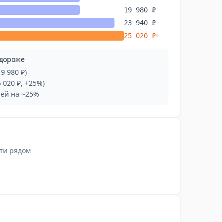
19 980 ₽
23 940 ₽
25 020 ₽
↑
 дороже
9 980 ₽)
 020 ₽, +25%)
ней на ~25%
ти рядом