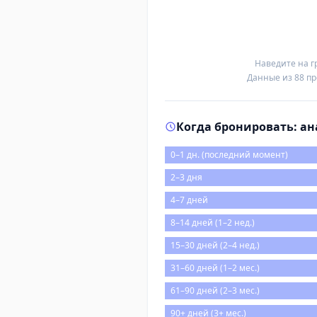
Наведите на г
Данные из 88 пр
Когда бронировать: а
0–1 дн. (последний момент)
2–3 дня
4–7 дней
8–14 дней (1–2 нед.)
15–30 дней (2–4 нед.)
31–60 дней (1–2 мес.)
61–90 дней (2–3 мес.)
90+ дней (3+ мес.)