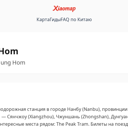
Карта
Гиды
FAQ по Китаю
 Hom
Hung Hom
дорожная станция в городе Нанбу (Nanbu), провинции 
— Сянчжоу (Xiangzhou), Чжуншань (Zhongshan), Дунгуан
нтересные места рядом: The Peak Tram.
Билеты на поезд