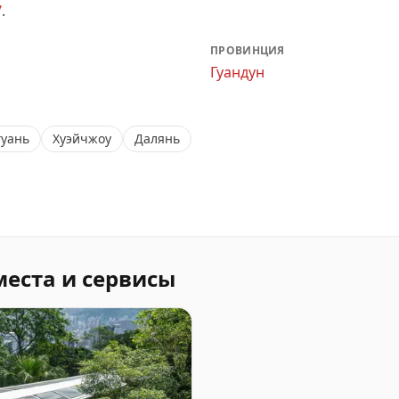
/
.
ПРОВИНЦИЯ
Гуандун
гуань
Хуэйчжоу
Далянь
места и сервисы