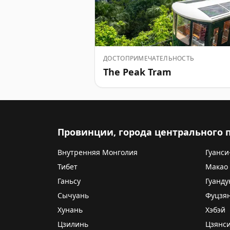
ДОСТОПРИМЕЧАТЕЛЬНОСТЬ
The Peak Tram
Провинции, города центрального
Внутренняя Монголия
Гуанси
Тибет
Макао
Ганьсу
Гуанду
Сычуань
Фуцзя
Хунань
Хэбэй
Цзилинь
Цзянс