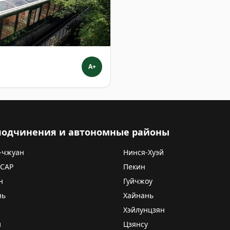
A+
 подчинения и автономные районы
-чжуан
Нинся-Хуэй
 САР
Пекин
н
Гуйчжоу
нь
Хайнань
Хэйлунцзян
и
Цзянсу