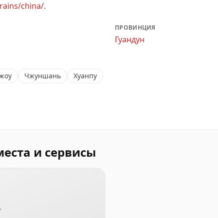
trains/china/
.
ПРОВИНЦИЯ
Гуандун
жоу
Чжуншань
Хуанпу
места и сервисы