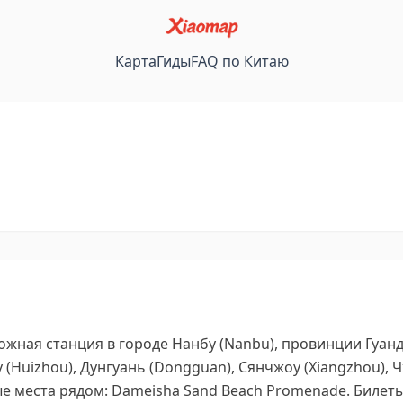
Карта
Гиды
FAQ по Китаю
жная станция в городе Нанбу (Nanbu), провинции Гуанд
(Huizhou), Дунгуань (Dongguan), Сянчжоу (Xiangzhou), 
е места рядом: Dameisha Sand Beach Promenade.
Билеты