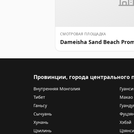
СМОТРОВАЯ ПЛОЩАДКА
Dameisha Sand Beach Pro
Провинции, города центрального
Внутренняя Монголия
Гуанси
Тибет
Макао
Ганьсу
Гуанду
Сычуань
Фуцзя
Хунань
Хэбэй
Цзилинь
Цзянс