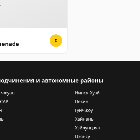
C
menade
 подчинения и автономные районы
-чжуан
Нинся-Хуэй
 САР
Пекин
н
Гуйчжоу
нь
Хайнань
Хэйлунцзян
и
Цзянсу