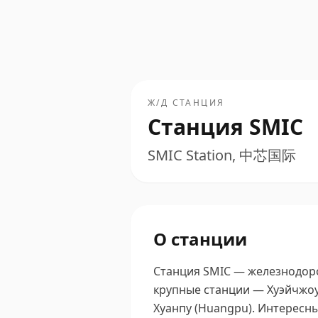
Ж/Д СТАНЦИЯ
Станция SMIC
SMIC Station, 中芯国际
О станции
Станция SMIC — железнодоро
крупные станции — Хуэйчжоу 
Хуанпу (Huangpu).
Интересны