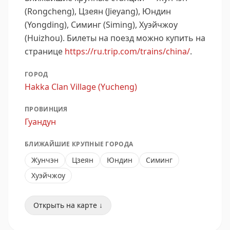
(Rongcheng), Цзеян (Jieyang), Юндин
(Yongding), Симинг (Siming), Хуэйчжоу
(Huizhou).
Билеты на поезд можно купить на
странице
https://ru.trip.com/trains/china/
.
ГОРОД
Hakka Clan Village (Yucheng)
ПРОВИНЦИЯ
Гуандун
БЛИЖАЙШИЕ КРУПНЫЕ ГОРОДА
Жунчэн
Цзеян
Юндин
Симинг
Хуэйчжоу
Открыть на карте ↓