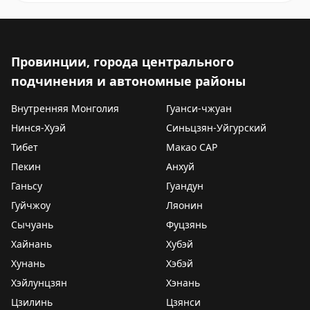
Провинции, города центрального
подчинения и автономные районы
Внутренняя Монголия
Гуанси-чжуан
Нинся-Хуэй
Синьцзян-Уйгурский
Тибет
Макао САР
Пекин
Анхуй
Ганьсу
Гуандун
Гуйчжоу
Ляонин
Сычуань
Фуцзянь
Хайнань
Хубэй
Хунань
Хэбэй
Хэйлунцзян
Хэнань
Цзилинь
Цзянси