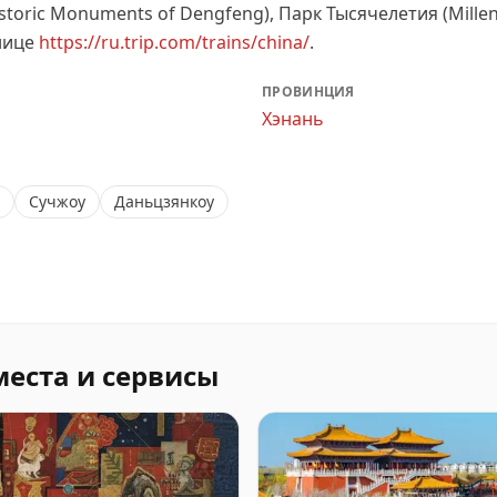
storic Monuments of Dengfeng), Парк Тысячелетия (Millenn
нице
https://ru.trip.com/trains/china/
.
ПРОВИНЦИЯ
Хэнань
Сучжоу
Даньцзянкоу
места и сервисы