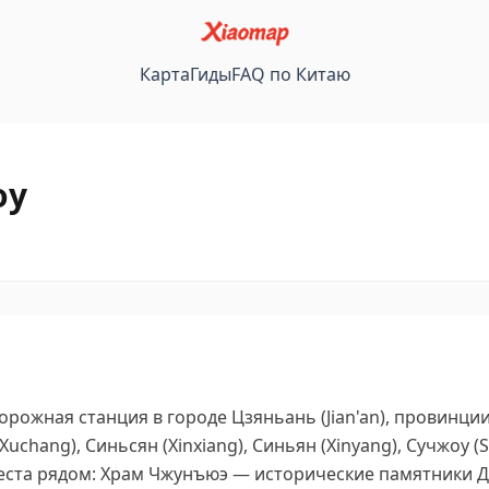
Карта
Гиды
FAQ по Китаю
оу
ожная станция в городе Цзяньань (Jian'an), провинции
chang), Синьсян (Xinxiang), Синьян (Xinyang), Сучжоу (
ста рядом: Храм Чжунъюэ — исторические памятники Д