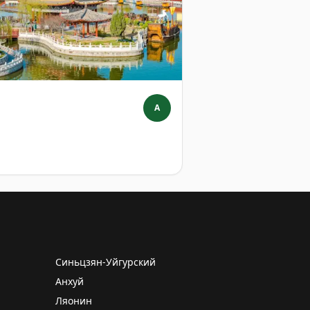
A
Синьцзян-Уйгурский
Анхуй
Ляонин