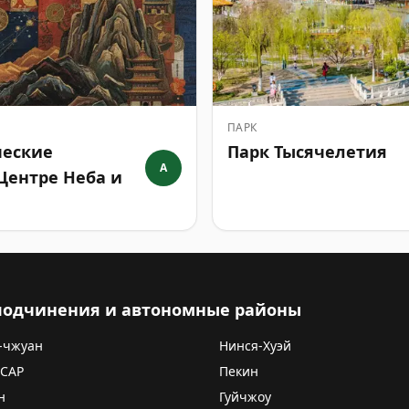
ПАРК
ческие
Парк Тысячелетия
A
Центре Неба и
 подчинения и автономные районы
-чжуан
Нинся-Хуэй
 САР
Пекин
н
Гуйчжоу