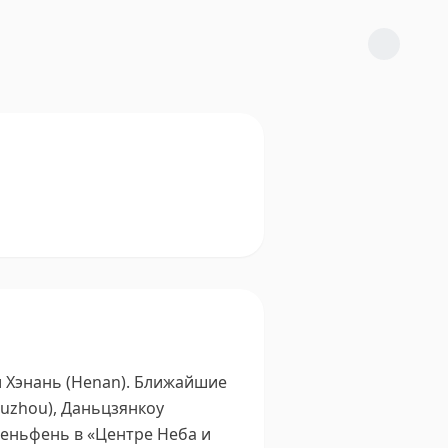
 Хэнань (Henan).
Ближайшие
Suzhou), Даньцзянкоу
еньфень в «Центре Неба и