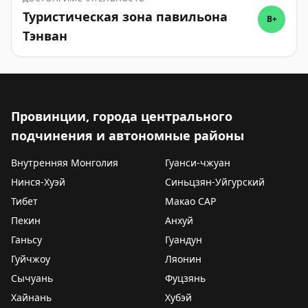
Туристическая зона павильона
B+
Тэнван
Провинции, города центрального
подчинения и автономные районы
Внутренняя Монголия
Гуанси-чжуан
Нинся-Хуэй
Синьцзян-Уйгурский
Тибет
Макао САР
Пекин
Анхуй
Ганьсу
Гуандун
Гуйчжоу
Ляонин
Сычуань
Фуцзянь
Хайнань
Хубэй