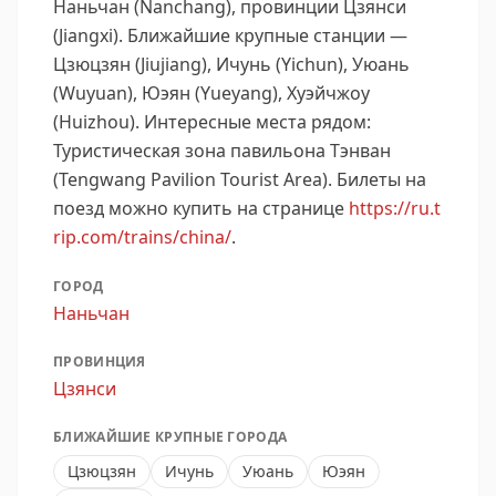
Наньчан (Nanchang), провинции Цзянси
(Jiangxi).
Ближайшие крупные станции —
Цзюцзян (Jiujiang), Ичунь (Yichun), Уюань
(Wuyuan), Юэян (Yueyang), Хуэйчжоу
(Huizhou).
Интересные места рядом:
Туристическая зона павильона Тэнван
(Tengwang Pavilion Tourist Area).
Билеты на
поезд можно купить на странице
https://ru.t
rip.com/trains/china/
.
ГОРОД
Наньчан
ПРОВИНЦИЯ
Цзянси
БЛИЖАЙШИЕ КРУПНЫЕ ГОРОДА
Цзюцзян
Ичунь
Уюань
Юэян