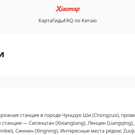
Карта
Гиды
FAQ по Китаю
и
ожная станция в городе Чунцзуо Ши (Chongzuo), прови
станции — Сисянцтан (Xixiangtang), Лянцин (Liangqing)
nbei), Синнин (Xingning).
Интересные места рядом: Zuojia