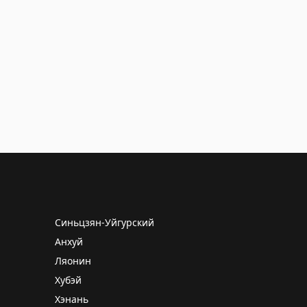
Синьцзян-Уйгурский
Анхуй
Ляонин
Хубэй
Хэнань