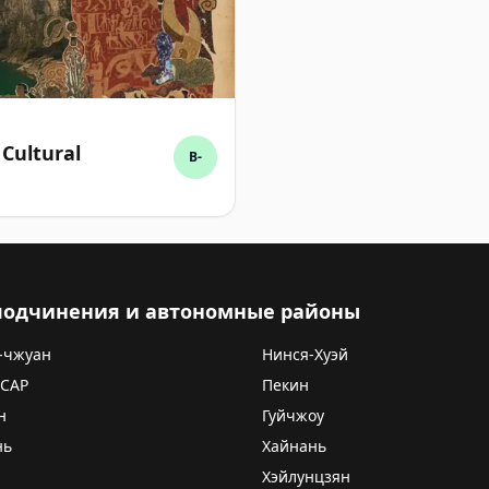
Cultural
B-
 подчинения и автономные районы
-чжуан
Нинся-Хуэй
 САР
Пекин
н
Гуйчжоу
нь
Хайнань
Хэйлунцзян