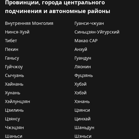
Провинции, города центрального
подчинения и автономные районы
Внутренняя Монголия
Гуанси-чжуан
Нинся-Хуэй
Синьцзян-Уйгурский
Тибет
Макао САР
Пекин
Анхуй
Ганьсу
Гуандун
Гуйчжоу
Ляонин
Сычуань
Фуцзянь
Хайнань
Хубэй
Хунань
Хэбэй
Хэйлунцзян
Хэнань
Цзилинь
Цзянси
Цзянсу
Цинхай
Чжэцзян
Шаньдун
Шаньси
Шэньси