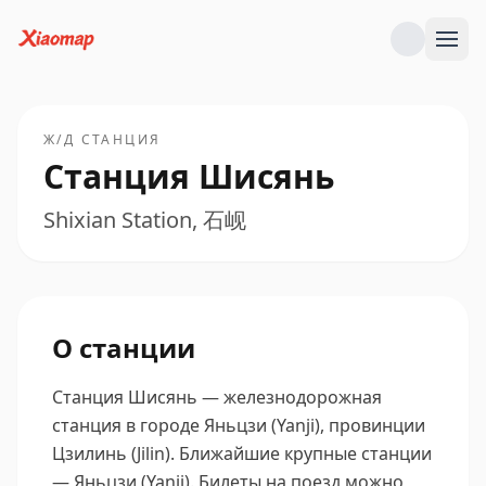
Ж/Д СТАНЦИЯ
Станция Шисянь
Shixian Station, 石岘
О станции
Станция Шисянь — железнодорожная
станция в городе Яньцзи (Yanji), провинции
Цзилинь (Jilin).
Ближайшие крупные станции
— Яньцзи (Yanji).
Билеты на поезд можно