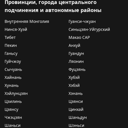
Провинции, города центрального
подчинения и автономные районы
Внутренняя Монголия
Гуанси-чжуан
Нинся-Хуэй
Синьцзян-Уйгурский
Тибет
Макао САР
Пекин
Анхуй
Ганьсу
Гуандун
Гуйчжоу
Ляонин
Сычуань
Фуцзянь
Хайнань
Хубэй
Хунань
Хэбэй
Хэйлунцзян
Хэнань
Цзилинь
Цзянси
Цзянсу
Цинхай
Чжэцзян
Шаньдун
Шаньси
Шэньси