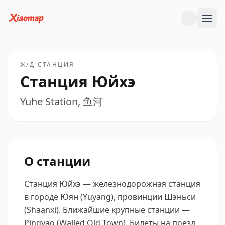
Ж/Д СТАНЦИЯ
Станция Юйхэ
Yuhe Station, 鱼河
О станции
Станция Юйхэ — железнодорожная станция
в городе Юян (Yuyang), провинции Шэньси
(Shaanxi).
Ближайшие крупные станции —
Pingyao (Walled Old Town).
Билеты на поезд