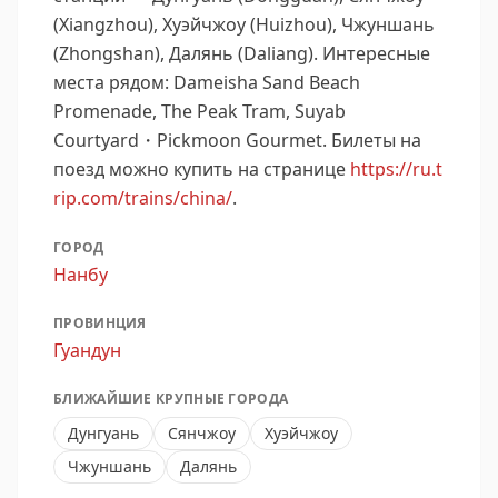
(Xiangzhou), Хуэйчжоу (Huizhou), Чжуншань
(Zhongshan), Далянь (Daliang).
Интересные
места рядом: Dameisha Sand Beach
Promenade, The Peak Tram, Suyab
Courtyard・Pickmoon Gourmet.
Билеты на
поезд можно купить на странице
https://ru.t
rip.com/trains/china/
.
ГОРОД
Нанбу
ПРОВИНЦИЯ
Гуандун
БЛИЖАЙШИЕ КРУПНЫЕ ГОРОДА
Дунгуань
Сянчжоу
Хуэйчжоу
Чжуншань
Далянь