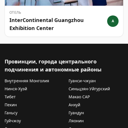
ОТЕЛЬ
InterContinental Guangzhou
A
Exhibition Center
Провинции, города центрального
подчинения и автономные районы
Внутренняя Монголия
Гуанси-чжуан
Нинся-Хуэй
Синьцзян-Уйгурский
Тибет
Макао САР
Пекин
Анхуй
Ганьсу
Гуандун
Гуйчжоу
Ляонин