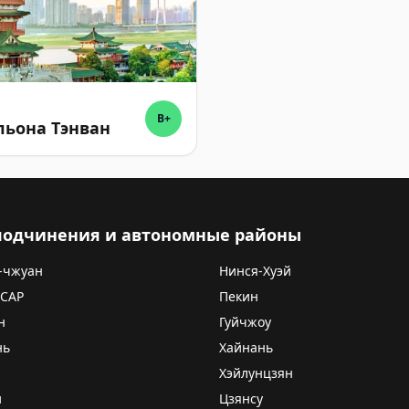
B+
льона Тэнван
 подчинения и автономные районы
-чжуан
Нинся-Хуэй
 САР
Пекин
н
Гуйчжоу
нь
Хайнань
Хэйлунцзян
и
Цзянсу