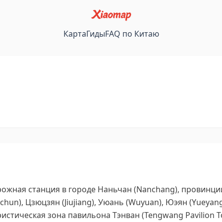
Карта
Гиды
FAQ по Китаю
ная станция в городе Наньчан (Nanchang), провинции Ц
hun), Цзюцзян (Jiujiang), Уюань (Wuyuan), Юэян (Yueyan
стическая зона павильона Тэнван (Tengwang Pavilion Tou