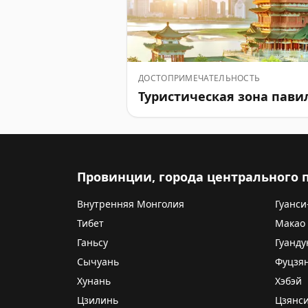
ДОСТОПРИМЕЧАТЕЛЬНОСТЬ
Туристическая зона пави
Провинции, города центрального
Внутренняя Монголия
Гуанси
Тибет
Макао
Ганьсу
Гуанду
Сычуань
Фуцзя
Хунань
Хэбэй
Цзилинь
Цзянс