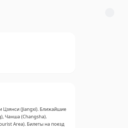
зянси (Jiangxi).
Ближайшие
g), Чанша (Changsha).
rist Area).
Билеты на поезд