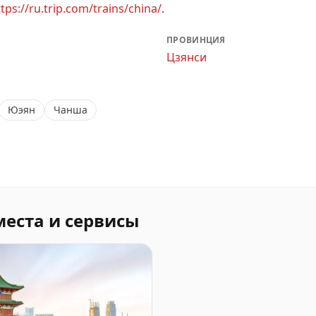
tps://ru.trip.com/trains/china/
.
ПРОВИНЦИЯ
Цзянси
Юэян
Чанша
места и сервисы