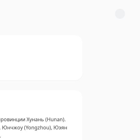
провинции Хунань (Hunan).
), Юнчжоу (Yongzhou), Юэян
.