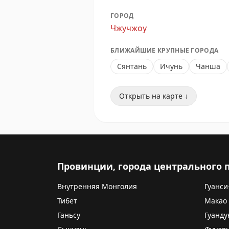
ГОРОД
Чжучжоу
БЛИЖАЙШИЕ КРУПНЫЕ ГОРОДА
Сянтань
Ичунь
Чанша
Открыть на карте ↓
Провинции, города центрального
Внутренняя Монголия
Гуанси
Тибет
Макао
Ганьсу
Гуанду