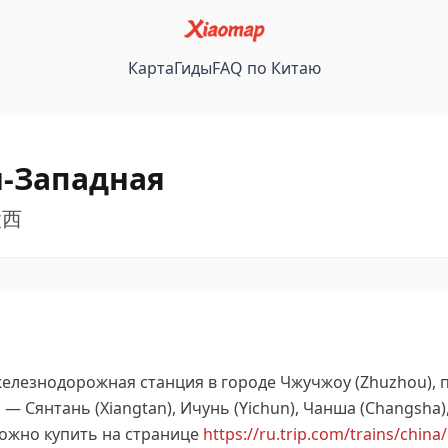
Карта
Гиды
FAQ по Китаю
-Западная
茶陵西
елезнодорожная станция в городе Чжучжоу (Zhuzhou), 
 Сянтань (Xiangtan), Ичунь (Yichun), Чанша (Changsha
ожно купить на странице
https://ru.trip.com/trains/china/