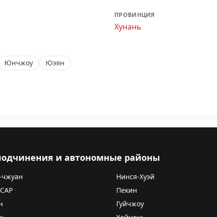
ПРОВИНЦИЯ
Хунань
Юнчжоу
Юэян
 подчинения и автономные районы
-чжуан
Нинся-Хуэй
 САР
Пекин
н
Гуйчжоу