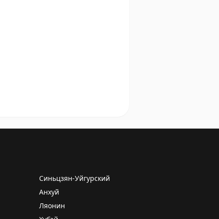
Синьцзян-Уйгурский
Анхуй
Ляонин