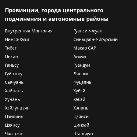
Провинции, города центрального
подчинения и автономные районы
Внутренняя Монголия
Гуанси-чжуан
Нинся-Хуэй
Синьцзян-Уйгурский
Тибет
Макао САР
Пекин
Анхуй
Ганьсу
Гуандун
Гуйчжоу
Ляонин
Сычуань
Фуцзянь
Хайнань
Хубэй
Хунань
Хэбэй
Хэйлунцзян
Хэнань
Цзилинь
Цзянси
Цзянсу
Цинхай
Чжэцзян
Шаньдун