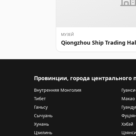
МУЗЕЙ
Qiongzhou Ship Trading H
Провинции, города центрального
Внутренняя Монголия
Гуанси
Тибет
Макао
Ганьсу
Гуанду
Сычуань
Фуцзя
Хунань
Хэбэй
Цзилинь
Цзянс