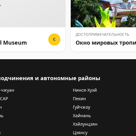
ДОСТОПРИМЕЧАТЕЛЬНОСТЬ
C
all Museum
Окно мировых тропи
 подчинения и автономные районы
-чжуан
Нинся-Хуэй
 САР
Пекин
н
Гуйчжоу
нь
Хайнань
Хэйлунцзян
и
Цзянсу