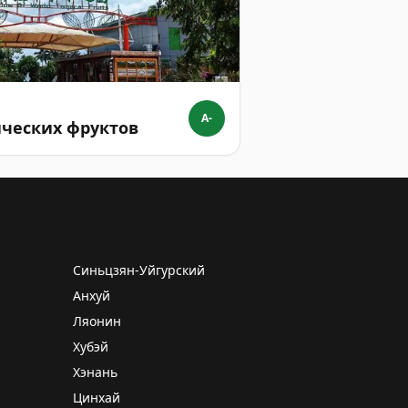
A-
ческих фруктов
Синьцзян-Уйгурский
Анхуй
Ляонин
Хубэй
Хэнань
Цинхай