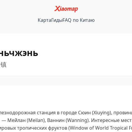
Карта
Гиды
FAQ по Китаю
ньчжэнь
福山镇
знодорожная станция в городе Сюин (Xiuying), провинц
— Мейлан (Meilan), Ваннин (Wanning).
Интересные мест
ровых тропических фруктов (Window of World Tropical Fr