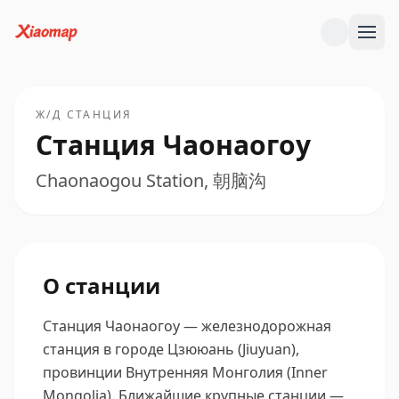
Ж/Д СТАНЦИЯ
Станция Чаонаогоу
Chaonaogou Station, 朝脑沟
О станции
Станция Чаонаогоу — железнодорожная
станция в городе Цзююань (Jiuyuan),
провинции Внутренняя Монголия (Inner
Mongolia).
Ближайшие крупные станции —