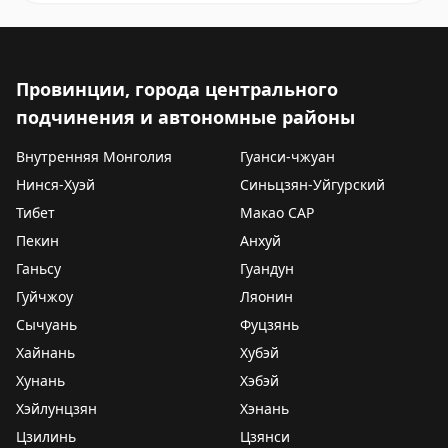
Провинции, города центрального
подчинения и автономные районы
Внутренняя Монголия
Гуанси-чжуан
Нинся-Хуэй
Синьцзян-Уйгурский
Тибет
Макао САР
Пекин
Анхуй
Ганьсу
Гуандун
Гуйчжоу
Ляонин
Сычуань
Фуцзянь
Хайнань
Хубэй
Хунань
Хэбэй
Хэйлунцзян
Хэнань
Цзилинь
Цзянси