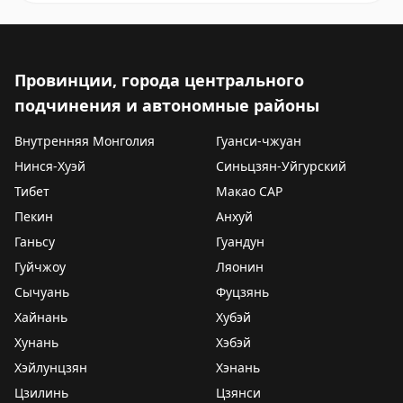
Провинции, города центрального
подчинения и автономные районы
Внутренняя Монголия
Гуанси-чжуан
Нинся-Хуэй
Синьцзян-Уйгурский
Тибет
Макао САР
Пекин
Анхуй
Ганьсу
Гуандун
Гуйчжоу
Ляонин
Сычуань
Фуцзянь
Хайнань
Хубэй
Хунань
Хэбэй
Хэйлунцзян
Хэнань
Цзилинь
Цзянси