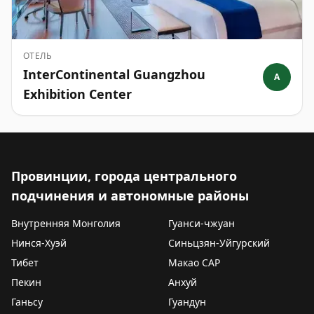
ОТЕЛЬ
InterContinental Guangzhou
A
Exhibition Center
Провинции, города центрального
подчинения и автономные районы
Внутренняя Монголия
Гуанси-чжуан
Нинся-Хуэй
Синьцзян-Уйгурский
Тибет
Макао САР
Пекин
Анхуй
Ганьсу
Гуандун