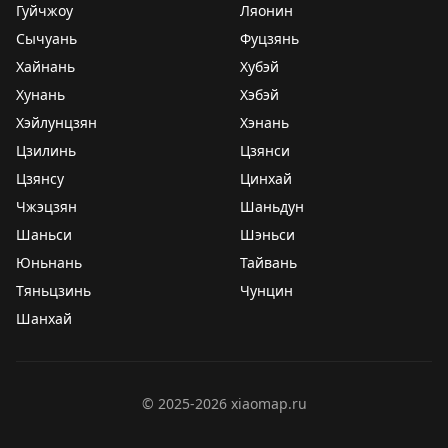
Гуйчжоу
Ляонин
Сычуань
Фуцзянь
Хайнань
Хубэй
Хунань
Хэбэй
Хэйлунцзян
Хэнань
Цзилинь
Цзянси
Цзянсу
Цинхай
Чжэцзян
Шаньдун
Шаньси
Шэньси
Юньнань
Тайвань
Тяньцзинь
Чунцин
Шанхай
©
2025-2026
xiaomap.ru