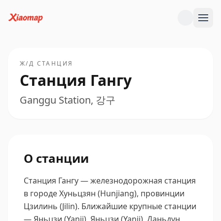
Ж/Д СТАНЦИЯ
Станция Гангу
Ganggu Station, 강구
О станции
Станция Гангу — железнодорожная станция
в городе Хуньцзян (Hunjiang), провинции
Цзилинь (Jilin).
Ближайшие крупные станции
— Яньцзи (Yanji), Яньцзи (Yanji), Даньдун