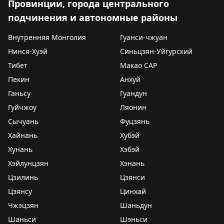
Провинции, города центрального
подчинения и автономные районы
Внутренняя Монголия
Гуанси-чжуан
Нинся-Хуэй
Синьцзян-Уйгурский
Тибет
Макао САР
Пекин
Анхуй
Ганьсу
Гуандун
Гуйчжоу
Ляонин
Сычуань
Фуцзянь
Хайнань
Хубэй
Хунань
Хэбэй
Хэйлунцзян
Хэнань
Цзилинь
Цзянси
Цзянсу
Цинхай
Чжэцзян
Шаньдун
Шаньси
Шэньси