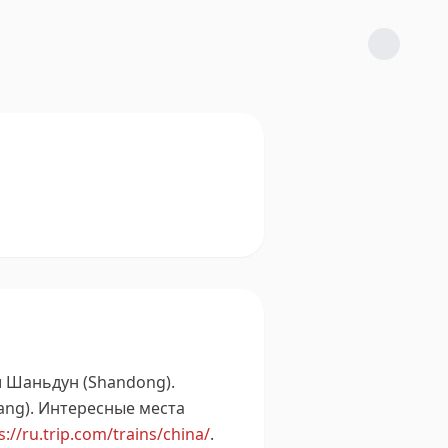
и Шаньдун (Shandong).
ng).
Интересные места
s://ru.trip.com/trains/china/
.