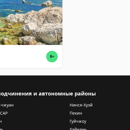
B+
 подчинения и автономные районы
-чжуан
Нинся-Хуэй
 САР
Пекин
н
Гуйчжоу
нь
Хайнань