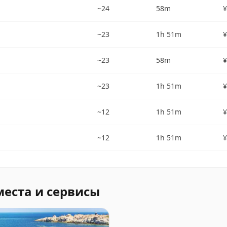
~24
58m
¥
~23
1h 51m
¥
~23
58m
¥
~23
1h 51m
¥
~12
1h 51m
¥
~12
1h 51m
¥
места и сервисы