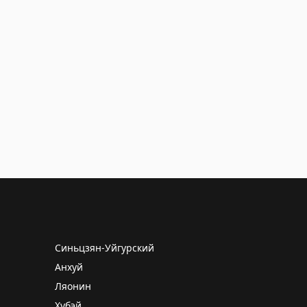
Синьцзян-Уйгурский
Анхуй
Ляонин
Хубэй