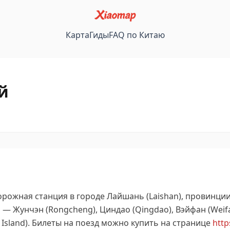
Карта
Гиды
FAQ по Китаю
й
рожная станция в городе Лайшань (Laishan), провинци
— Жунчэн (Rongcheng), Циндао (Qingdao), Вэйфан (Weifa
sland).
Билеты на поезд можно купить на странице
http