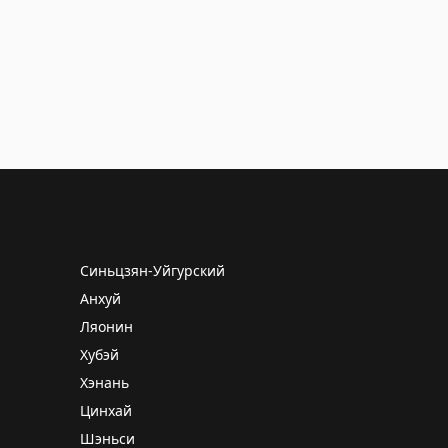
Синьцзян-Уйгурский
Анхуй
Ляонин
Хубэй
Хэнань
Цинхай
Шэньси