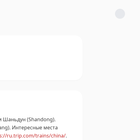
и Шаньдун (Shandong).
ng).
Интересные места
s://ru.trip.com/trains/china/
.