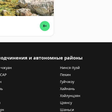
B+
 подчинения и автономные районы
-чжуан
Нинся-Хуэй
 САР
Пекин
н
Гуйчжоу
нь
Хайнань
Хэйлунцзян
и
Цзянсу
ун
Шаньси