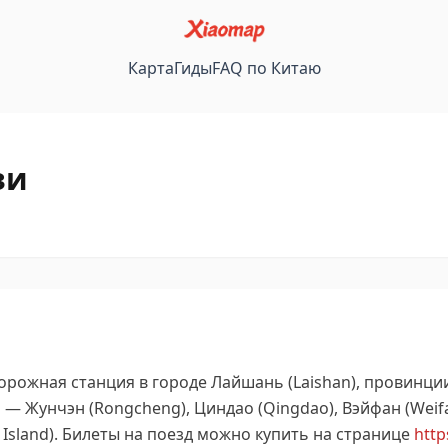
Карта
Гиды
FAQ по Китаю
зи
рожная станция в городе Лайшань (Laishan), провинци
— Жунчэн (Rongcheng), Циндао (Qingdao), Вэйфан (Weifa
sland).
Билеты на поезд можно купить на странице
http