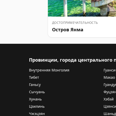
ДОСТОПРИМЕЧАТЕЛЬНОСТЬ
Остров Янма
Провинции, города центрального
Внутренняя Монголия
Гуанси
Тибет
Макао
Ганьсу
Гуанду
Сычуань
Фуцзя
Хунань
Хэбэй
Цзилинь
Цзянс
Чжэцзян
Шаньд