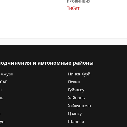
ПРОВИНЦИЯ
Тибет
 подчинения и автономные районы
-чжуан
Нинся-Хуэй
 САР
Пекин
н
Гуйчжоу
нь
Хайнань
Хэйлунцзян
и
Цзянсу
ун
Шаньси