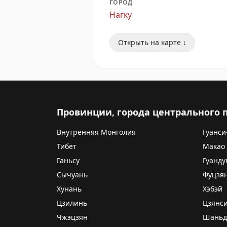
ГОРОД
Нагку
Открыть на карте ↓
Провинции, города центрального
Внутренняя Монголия
Гуанси
Тибет
Макао
Ганьсу
Гуанду
Сычуань
Фуцзя
Хунань
Хэбэй
Цзилинь
Цзянс
Чжэцзян
Шаньд