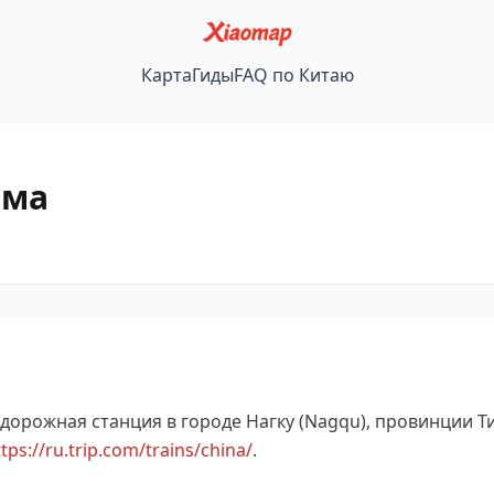
Карта
Гиды
FAQ по Китаю
ама
рожная станция в городе Нагку (Nagqu), провинции Тиб
tps://ru.trip.com/trains/china/
.