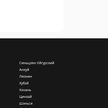
Синьцзян-Уйгурский
Анхуй
Ляонин
Хубэй
Хэнань
Цинхай
Шэньси