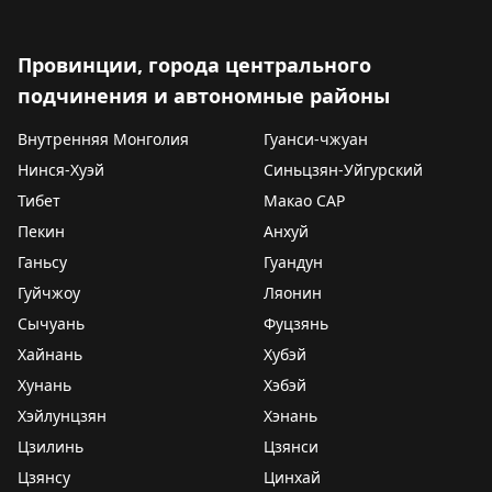
Провинции, города центрального
подчинения и автономные районы
Внутренняя Монголия
Гуанси-чжуан
Нинся-Хуэй
Синьцзян-Уйгурский
Тибет
Макао САР
Пекин
Анхуй
Ганьсу
Гуандун
Гуйчжоу
Ляонин
Сычуань
Фуцзянь
Хайнань
Хубэй
Хунань
Хэбэй
Хэйлунцзян
Хэнань
Цзилинь
Цзянси
Цзянсу
Цинхай