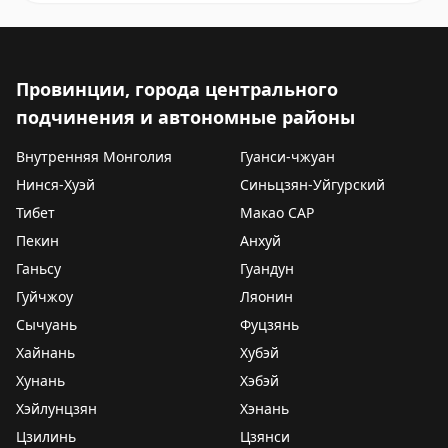
Провинции, города центрального
подчинения и автономные районы
Внутренняя Монголия
Гуанси-чжуан
Нинся-Хуэй
Синьцзян-Уйгурский
Тибет
Макао САР
Пекин
Анхуй
Ганьсу
Гуандун
Гуйчжоу
Ляонин
Сычуань
Фуцзянь
Хайнань
Хубэй
Хунань
Хэбэй
Хэйлунцзян
Хэнань
Цзилинь
Цзянси