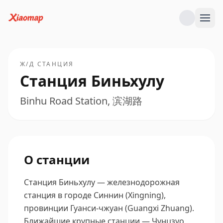
Ж/Д СТАНЦИЯ
Станция Биньхулу
Binhu Road Station, 滨湖路
О станции
Станция Биньхулу — железнодорожная
станция в городе Синнин (Xingning),
провинции Гуанси-чжуан (Guangxi Zhuang).
Ближайшие крупные станции — Чунцзуо