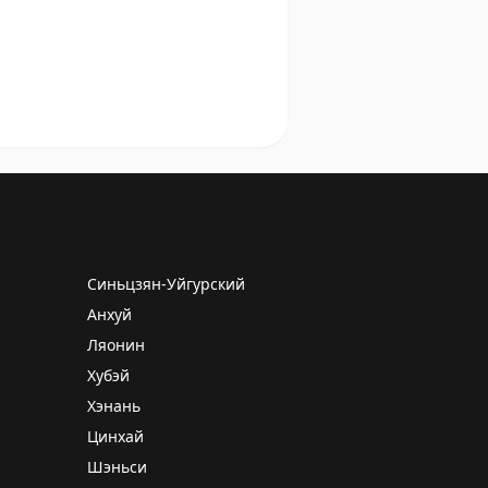
Синьцзян-Уйгурский
Анхуй
Ляонин
Хубэй
Хэнань
Цинхай
Шэньси