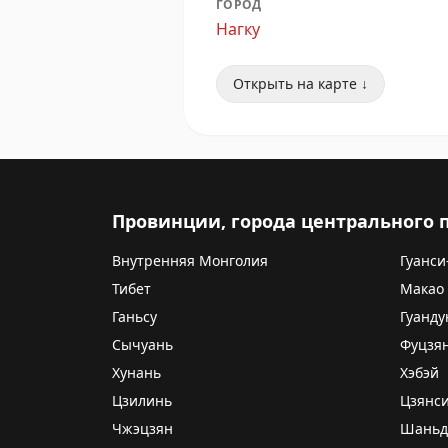
ГОРОД
Нагку
Открыть на карте ↓
Провинции, города центрального
Внутренняя Монголия
Гуанси
Тибет
Макао
Ганьсу
Гуанду
Сычуань
Фуцзя
Хунань
Хэбэй
Цзилинь
Цзянс
Чжэцзян
Шаньд