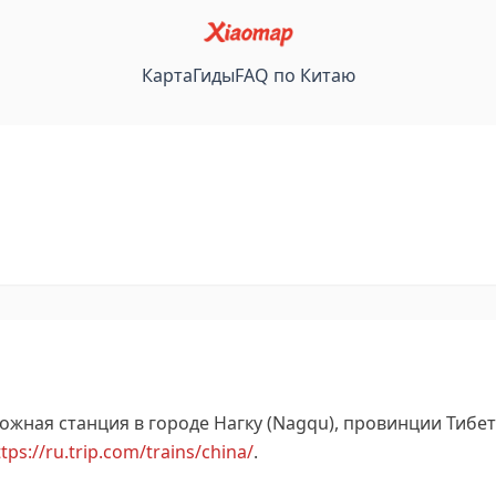
Карта
Гиды
FAQ по Китаю
ная станция в городе Нагку (Nagqu), провинции Тибет (
tps://ru.trip.com/trains/china/
.