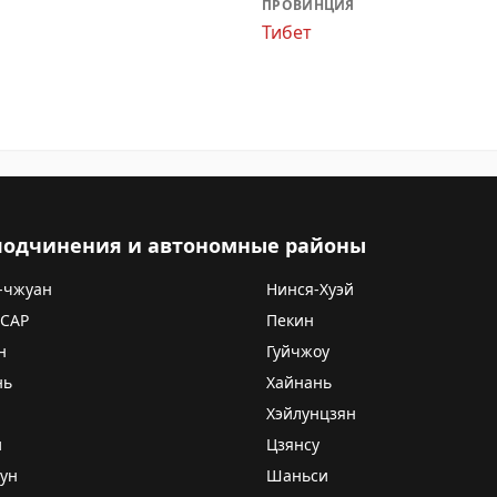
ПРОВИНЦИЯ
Тибет
 подчинения и автономные районы
-чжуан
Нинся-Хуэй
 САР
Пекин
н
Гуйчжоу
нь
Хайнань
Хэйлунцзян
и
Цзянсу
ун
Шаньси