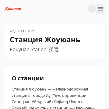
Ж/Д СТАНЦИЯ
Станция Жоуюань
Rouyuan Station, 柔远
О станции
Станция Жоуюань — железнодорожная
станция в городе Иу (Yiwu), провинции
Синьцзян-Уйгурский (Xinjiang Uygur).
Ближайшие крупные станции — Цзюцюань