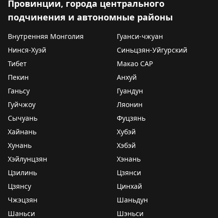
Провинции, города центрального
подчинения и автономные районы
Внутренняя Монголия
Гуанси-чжуан
Нинся-Хуэй
Синьцзян-Уйгурский
Тибет
Макао САР
Пекин
Анхуй
Ганьсу
Гуандун
Гуйчжоу
Ляонин
Сычуань
Фуцзянь
Хайнань
Хубэй
Хунань
Хэбэй
Хэйлунцзян
Хэнань
Цзилинь
Цзянси
Цзянсу
Цинхай
Чжэцзян
Шаньдун
Шаньси
Шэньси