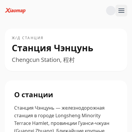
Ж/Д СТАНЦИЯ
Станция Чэнцунь
Chengcun Station, 程村
О станции
Станция Чэнцунь — железнодорожная
станция в городе Longsheng Minority
Terrace Hamlet, провинции Гуанси-чжуан
(Guangxi Zhuang).
Ближайшие крупные