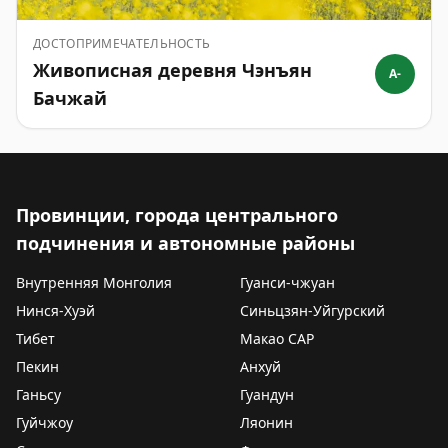
ДОСТОПРИМЕЧАТЕЛЬНОСТЬ
Живописная деревня Чэнъян
A-
Бачжай
Провинции, города центрального
подчинения и автономные районы
Внутренняя Монголия
Гуанси-чжуан
Нинся-Хуэй
Синьцзян-Уйгурский
Тибет
Макао САР
Пекин
Анхуй
Ганьсу
Гуандун
Гуйчжоу
Ляонин