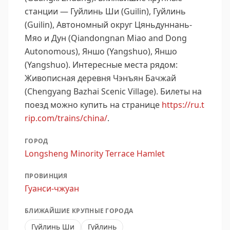
станции — Гуйлинь Ши (Guilin), Гуйлинь
(Guilin), Автономный округ Цяньдуннань-
Мяо и Дун (Qiandongnan Miao and Dong
Autonomous), Яншо (Yangshuo), Яншо
(Yangshuo).
Интересные места рядом:
Живописная деревня Чэнъян Бачжай
(Chengyang Bazhai Scenic Village).
Билеты на
поезд можно купить на странице
https://ru.t
rip.com/trains/china/
.
ГОРОД
Longsheng Minority Terrace Hamlet
ПРОВИНЦИЯ
Гуанси-чжуан
БЛИЖАЙШИЕ КРУПНЫЕ ГОРОДА
Гуйлинь Ши
Гуйлинь