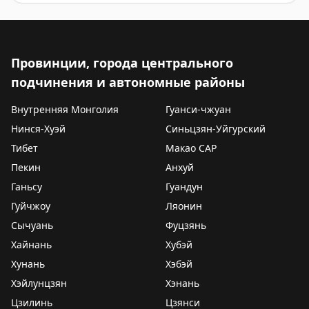
Провинции, города центрального
подчинения и автономные районы
Внутренняя Монголия
Гуанси-чжуан
Нинся-Хуэй
Синьцзян-Уйгурский
Тибет
Макао САР
Пекин
Анхуй
Ганьсу
Гуандун
Гуйчжоу
Ляонин
Сычуань
Фуцзянь
Хайнань
Хубэй
Хунань
Хэбэй
Хэйлунцзян
Хэнань
Цзилинь
Цзянси