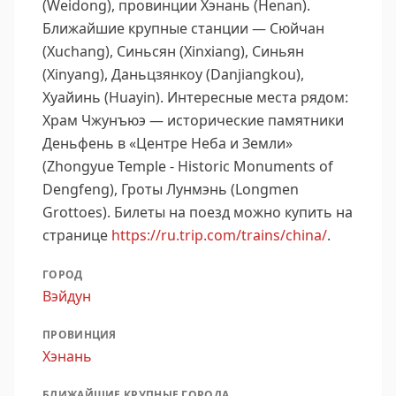
(Weidong), провинции Хэнань (Henan).
Ближайшие крупные станции — Сюйчан
(Xuchang), Синьсян (Xinxiang), Синьян
(Xinyang), Даньцзянкоу (Danjiangkou),
Хуайинь (Huayin).
Интересные места рядом:
Храм Чжунъюэ — исторические памятники
Деньфень в «Центре Неба и Земли»
(Zhongyue Temple - Historic Monuments of
Dengfeng), Гроты Лунмэнь (Longmen
Grottoes).
Билеты на поезд можно купить на
странице
https://ru.trip.com/trains/china/
.
ГОРОД
Вэйдун
ПРОВИНЦИЯ
Хэнань
БЛИЖАЙШИЕ КРУПНЫЕ ГОРОДА