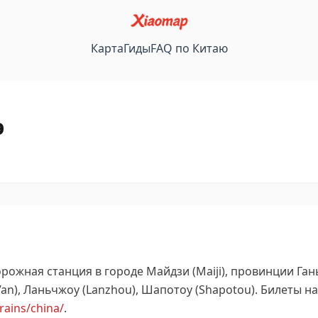
Карта
Гиды
FAQ по Китаю
э
ожная станция в городе Майдзи (Maiji), провинции Гань
an), Ланьчжоу (Lanzhou), Шапотоу (Shapotou).
Билеты на
trains/china/
.