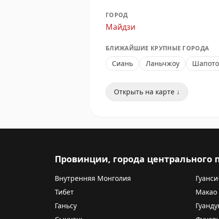
ГОРОД
Майдзи
БЛИЖАЙШИЕ КРУПНЫЕ ГОРОДА
Сиань
Ланьчжоу
Шапото
Открыть на карте ↓
Провинции, города центрального
Внутренняя Монголия
Гуанси
Тибет
Макао
Ганьсу
Гуанду