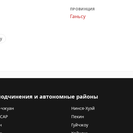
ПРОВИНЦИЯ
Ганьсу
у
 подчинения и автономные районы
-чжуан
Нинся-Хуэй
 САР
Пекин
н
Гуйчжоу