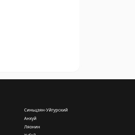
Синьцзян-Уйгурский
Анхуй
Ляонин