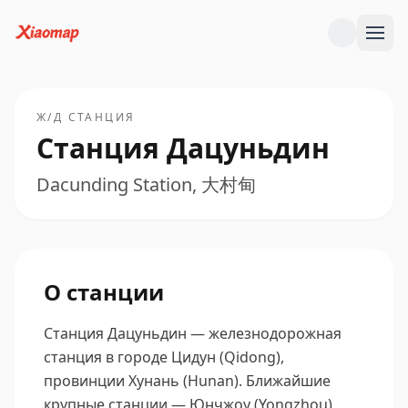
Ж/Д СТАНЦИЯ
Станция Дацуньдин
Dacunding Station, 大村甸
О станции
Станция Дацуньдин — железнодорожная
станция в городе Цидун (Qidong),
провинции Хунань (Hunan).
Ближайшие
крупные станции — Юнчжоу (Yongzhou),