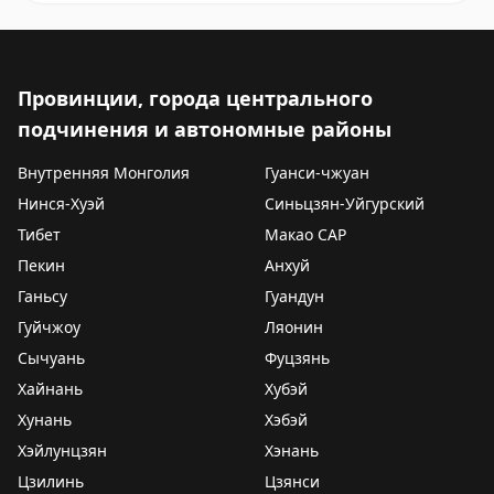
Провинции, города центрального
подчинения и автономные районы
Внутренняя Монголия
Гуанси-чжуан
Нинся-Хуэй
Синьцзян-Уйгурский
Тибет
Макао САР
Пекин
Анхуй
Ганьсу
Гуандун
Гуйчжоу
Ляонин
Сычуань
Фуцзянь
Хайнань
Хубэй
Хунань
Хэбэй
Хэйлунцзян
Хэнань
Цзилинь
Цзянси