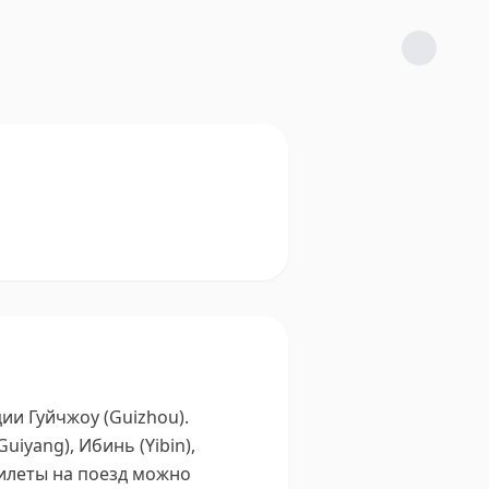
ии Гуйчжоу (Guizhou).
iyang), Ибинь (Yibin),
илеты на поезд можно