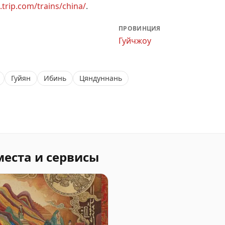
u.trip.com/trains/china/
.
ПРОВИНЦИЯ
Гуйчжоу
Гуйян
Ибинь
Цяндуннань
места и сервисы