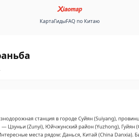
Карта
Гиды
FAQ по Китаю
юаньба
坝
нодорожная станция в городе Суйян (Suiyang), провинц
 Цзуньи (Zunyi), Юйчжунский район (Yuzhong), Гуйян (Gu
Интересные места рядом: Данься, Китай (China Danxia).
Б