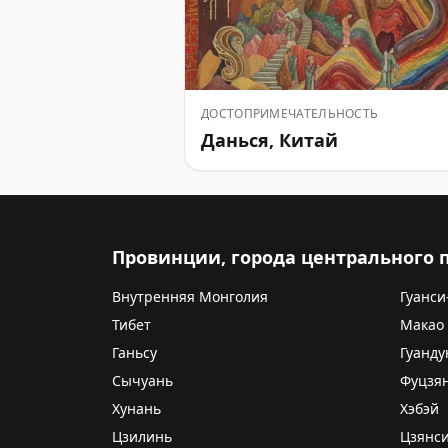
ДОСТОПРИМЕЧАТЕЛЬНОСТЬ
Данься, Китай
Провинции, города центрального
Внутренняя Монголия
Гуанси
Тибет
Макао
Ганьсу
Гуанду
Сычуань
Фуцзя
Хунань
Хэбэй
Цзилинь
Цзянс