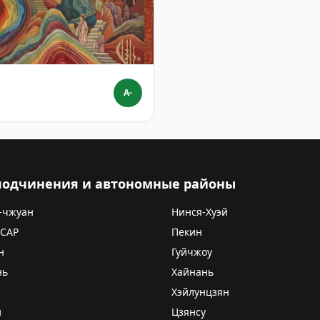
A-
 подчинения и автономные районы
-чжуан
Нинся-Хуэй
 САР
Пекин
н
Гуйчжоу
нь
Хайнань
Хэйлунцзян
и
Цзянсу