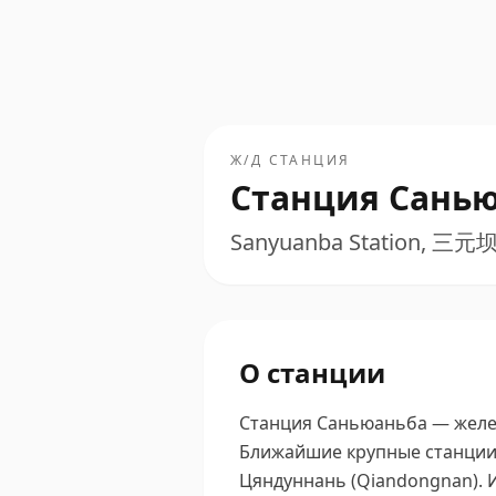
Ж/Д СТАНЦИЯ
Станция Сань
Sanyuanba Station, 三元
О станции
Станция Саньюаньба — желез
Ближайшие крупные станции —
Цяндуннань (Qiandongnan).