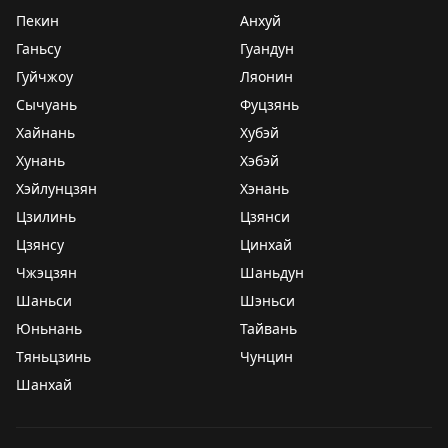
Пекин
Анхуй
Ганьсу
Гуандун
Гуйчжоу
Ляонин
Сычуань
Фуцзянь
Хайнань
Хубэй
Хунань
Хэбэй
Хэйлунцзян
Хэнань
Цзилинь
Цзянси
Цзянсу
Цинхай
Чжэцзян
Шаньдун
Шаньси
Шэньси
Юньнань
Тайвань
Тяньцзинь
Чунцин
Шанхай