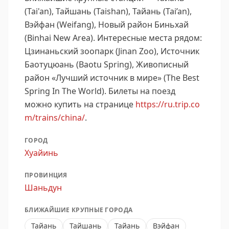
(Tai'an), Тайшань (Taishan), Тайань (Tai’an),
Вэйфан (Weifang), Новый район Биньхай
(Binhai New Area).
Интересные места рядом:
Цзинаньский зоопарк (Jinan Zoo), Источник
Баотуцюань (Baotu Spring), Живописный
район «Лучший источник в мире» (The Best
Spring In The World).
Билеты на поезд
можно купить на странице
https://ru.trip.co
m/trains/china/
.
ГОРОД
Хуайинь
ПРОВИНЦИЯ
Шаньдун
БЛИЖАЙШИЕ КРУПНЫЕ ГОРОДА
Тайань
Тайшань
Тайань
Вэйфан