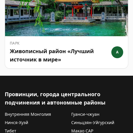
ПАРК
Живописный район «Лучший
A
источник в мире»
Провинции, города центрального
подчинения и автономные районы
Внутренняя Монголия
Гуанси-чжуан
Нинся-Хуэй
Синьцзян-Уйгурский
Тибет
Макао САР