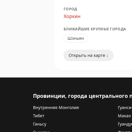
ГОРОД
Хоркин
БЛИЖАЙШИЕ КРУПНЫЕ ГОРОДА
Шэньян
Открыть на карте ↓
Провинции, города центрального
Внутренняя Монголия
Гуанси
Тибет
Макао
Ганьсу
Гуанду