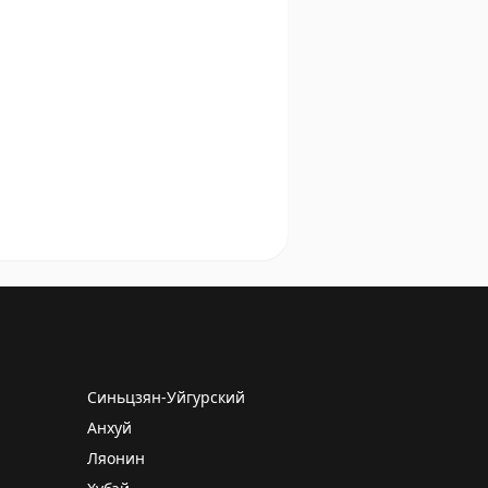
Синьцзян-Уйгурский
Анхуй
Ляонин