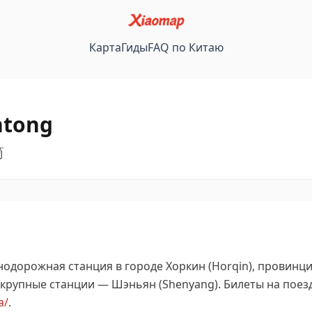
Карта
Гиды
FAQ по Китаю
ntong
筒
нодорожная станция в городе Хоркин (Horqin), провин
крупные станции — Шэньян (Shenyang).
Билеты на поез
a/
.