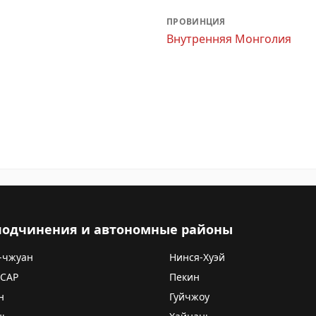
ПРОВИНЦИЯ
Внутренняя Монголия
 подчинения и автономные районы
-чжуан
Нинся-Хуэй
 САР
Пекин
н
Гуйчжоу