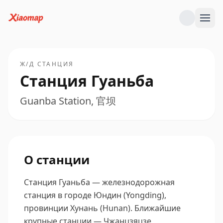
Ж/Д СТАНЦИЯ
Станция Гуаньба
Guanba Station, 官坝
О станции
Станция Гуаньба — железнодорожная
станция в городе Юндин (Yongding),
провинции Хунань (Hunan).
Ближайшие
крупные станции — Чжанцзяцзе