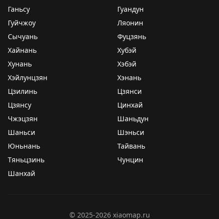
Ганьсу
Гуандун
Гуйчжоу
Ляонин
Сычуань
Фуцзянь
Хайнань
Хубэй
Хунань
Хэбэй
Хэйлунцзян
Хэнань
Цзилинь
Цзянси
Цзянсу
Цинхай
Чжэцзян
Шаньдун
Шаньси
Шэньси
Юньнань
Тайвань
Тяньцзинь
Чунцин
Шанхай
©
2025-2026
xiaomap.ru