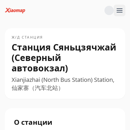
Ж/Д СТАНЦИЯ
Станция Сяньцзячжай
(Северный
автовокзал)
Xianjiazhai (North Bus Station) Station,
仙家寨（汽车北站）
О станции