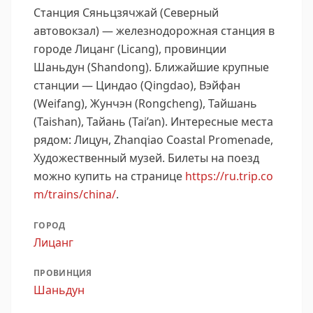
Станция Сяньцзячжай (Северный
автовокзал) — железнодорожная станция в
городе Лицанг (Licang), провинции
Шаньдун (Shandong).
Ближайшие крупные
станции — Циндао (Qingdao), Вэйфан
(Weifang), Жунчэн (Rongcheng), Тайшань
(Taishan), Тайань (Tai’an).
Интересные места
рядом: Лицун, Zhanqiao Coastal Promenade,
Художественный музей.
Билеты на поезд
можно купить на странице
https://ru.trip.co
m/trains/china/
.
ГОРОД
Лицанг
ПРОВИНЦИЯ
Шаньдун